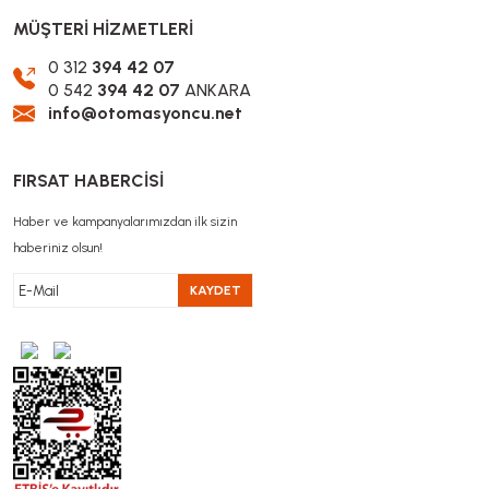
MÜŞTERİ HİZMETLERİ
0 312
394 42 07
0 542
394 42 07
ANKARA
info@otomasyoncu.net
FIRSAT HABERCİSİ
Haber ve kampanyalarımızdan ilk sizin
haberiniz olsun!
KAYDET