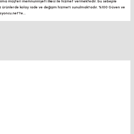
a müşteri memnunniyeti ilkesi ile hizmet vermektedir. bu sebeple
z ürünlerde kolay iade ve değişim hizmeti sunulmaktadır. %100 Güven ve
oncu.net’te...