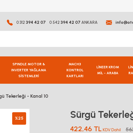
0 312
394 42 07
0 542
394 42 07
ANKARA
info@ot
SPINDLE MOTOR &
MACH3
LİNEER KROM
Lİ
INVERTER YAĞLAMA
KONTROL
MİL - ARABA
RA
SİSTEMLERİ
KARTLARI
gü Tekerleği - Kanal 10
Sürgü Tekerleğ
%25
422,46 TL
56
KDV Dahil