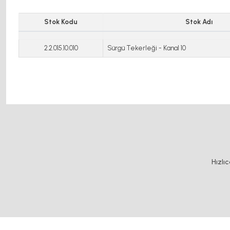
Stok Kodu
Stok Adı
2.2.015.10.010
Sürgü Tekerleği - Kanal 10
Bu ürünün fiyat bilgisi, resim, ürün açıklamalarında ve diğer konularda y
Görüş ve önerileriniz için teşekkür ederiz.
Ürün resmi kalitesiz, bozuk veya görüntülenemiyor.
Hızlı
Ürün açıklamasında eksik bilgiler bulunuyor.
Ürün bilgilerinde hatalar bulunuyor.
Ürün fiyatı diğer sitelerden daha pahalı.
Bu ürüne benzer farklı alternatifler olmalı.