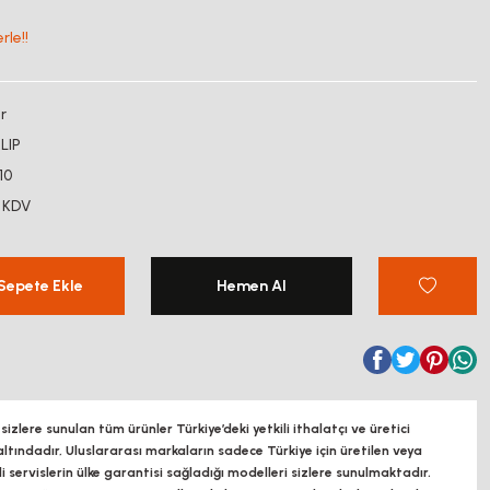
rle!!
r
LIP
10
 KDV
Sepete Ekle
Hemen Al
zlere sunulan tüm ürünler Türkiye’deki yetkili ithalatçı ve üretici
altındadır, Uluslararası markaların sadece Türkiye için üretilen veya
ili servislerin ülke garantisi sağladığı modelleri sizlere sunulmaktadır.