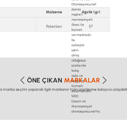
Malzeme
Ağırlık (gr)
Polietilen
117
etersiz gördüğünüz noktaları öneri formunu kullanarak tarafımıza iletebilirsiniz
Bu ürüne ilk yorumu siz yapın!
ÖNE ÇIKAN
MARKALAR
ca marka seçimi yaparak ilgili markanın tüm ürünlerine kolayca ulaşabilir
Yorum Yaz