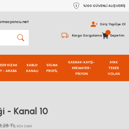
%100 GÜVENLİ ALIŞVERİŞ
omasyoncu.net
Giriş Yap
Üye Ol
Kargo Sorgulama
Sepetim
KASNAK-KAYIŞ-
AYAK
NEER KIZAK
KABLO
SİGMA
KREMAYER-
TEKER
Y - ARABA
KANALI
PROFİL
PİNYON
VOLAN
i - Kanal 10
3,28 TL
KDV Dahil