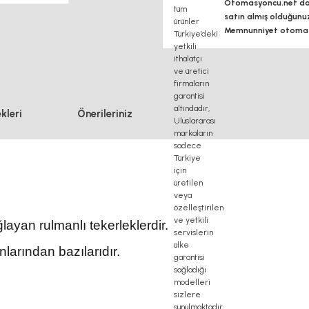
Otomasyoncu.net daim
satın almış olduğunu
Memnunniyet otomasy
kleri
Önerileriniz
layan rulmanlı tekerleklerdir.
nlarından bazılarıdır.