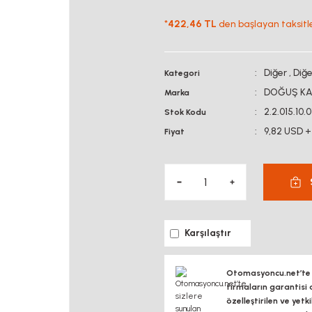
*
422,46 TL
den başlayan taksitle
Diğer
,
Diğe
Kategori
DOĞUŞ KA
Marka
2.2.015.10.0
Stok Kodu
9,82 USD +
Fiyat
Karşılaştır
Otomasyoncu.net’te si
firmaların garantisi 
özelleştirilen ve yetk