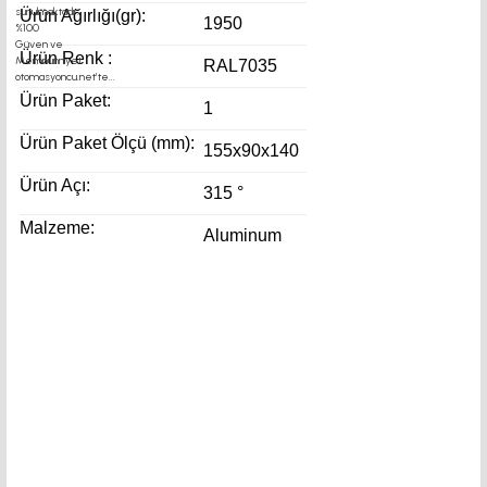
Ürün Ağırlığı(gr):
1950
Ürün Renk :
RAL7035
Ürün Paket:
1
Ürün Paket Ölçü (mm):
155x90x140
Ürün Açı:
315 °
Malzeme:
Aluminum
motor kaplin fiyatları, sigma profil, 3d yazıcı, kremayer
dişli, 45x45 sigma profil, delta konveyör bant,kramiyer