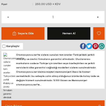
250,00 USD + KDV
Fiyat
Sepete Ekle
Hemen Al
Karşılaştır
Otomasyoncu.net’te sizlere sunulan tüm ürünler Türkiye’deki yetkili
ithalatçı ve üretici firmaların garantisi altındadır, Uluslararası
markaların sadece Türkiye için üretilen veya özelleştirilen ve yetkili
servislerin ülke garantisi sağladığı modelleri sizlere sunulmaktadır.
Otomasyoncu.net daima müşteri memnunniyeti ilkesi ile hizmet
vermektedir. bu sebeple satın almış olduğunuz ürünlerde kolay iade ve
değişim hizmeti sunulmaktadır. %100 Güven ve Memnunniyet
otomasyoncu.net’te...