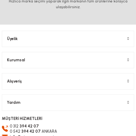
Hızlıca marka seçimi yaparak ilgili markanın tüm ürünlerine kolayca
Ürün açıklamasında eksik bilgiler bulunuyor.
ulaşabilirsiniz.
Ürün bilgilerinde hatalar bulunuyor.
Ürün fiyatı diğer sitelerden daha pahalı.
Bu ürüne benzer farklı alternatifler olmalı.
Üyelik
Kurumsal
Gönder
Alışveriş
Yardım
MÜŞTERİ HİZMETLERİ
0 312
394 42 07
0 542
394 42 07
ANKARA