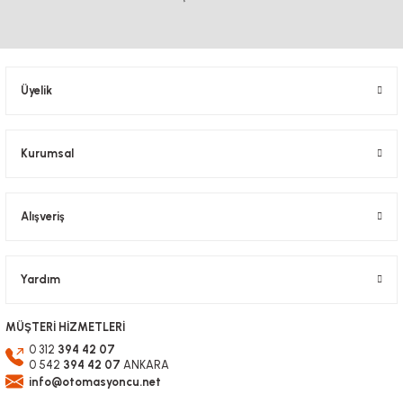
Ürün açıklamasında eksik bilgiler bulunuyor.
Ürün bilgilerinde hatalar bulunuyor.
Ürün fiyatı diğer sitelerden daha pahalı.
Bu ürüne benzer farklı alternatifler olmalı.
Üyelik
DOĞUŞ KALIP
Sigma Profil 30x30 Kanal 8 (1metre)
Kurumsal
598,26 TL
Gönder
KDV Dahil
Alışveriş
Yardım
MÜŞTERİ HİZMETLERİ
0 312
394 42 07
0 542
394 42 07
ANKARA
info@otomasyoncu.net