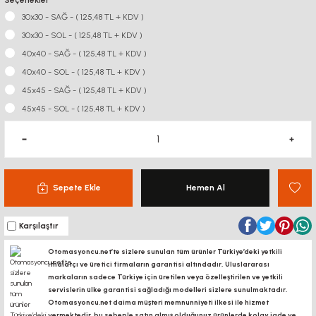
Seçenekler
30x30 - SAĞ - ( 125,48 TL + KDV )
30x30 - SOL - ( 125,48 TL + KDV )
40x40 - SAĞ - ( 125,48 TL + KDV )
40x40 - SOL - ( 125,48 TL + KDV )
45x45 - SAĞ - ( 125,48 TL + KDV )
45x45 - SOL - ( 125,48 TL + KDV )
Sepete Ekle
Hemen Al
Karşılaştır
Otomasyoncu.net’te sizlere sunulan tüm ürünler Türkiye’deki yetkili
ithalatçı ve üretici firmaların garantisi altındadır, Uluslararası
markaların sadece Türkiye için üretilen veya özelleştirilen ve yetkili
servislerin ülke garantisi sağladığı modelleri sizlere sunulmaktadır.
Otomasyoncu.net daima müşteri memnunniyeti ilkesi ile hizmet
vermektedir. bu sebeple satın almış olduğunuz ürünlerde kolay iade ve