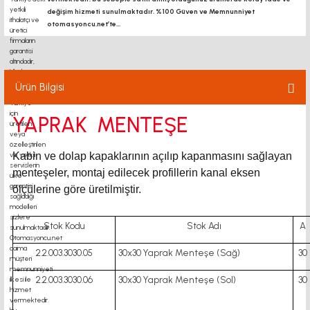
değişim hizmeti sunulmaktadır. %100 Güven ve Memnunniyet
otomasyoncu.net’te...
Ürün Bilgisi
YAPRAK MENTEŞE
Kabin ve dolap kapaklarının açılıp kapanmasını sağlayan
menteşeler, montaj edilecek profillerin kanal eksen
ölçülerine göre üretilmiştir.
Stok Kodu
Stok Adı
A
2.2.003.3030.05
30x30 Yaprak Menteşe (Sağ)
30
2.2.003.3030.06
30x30 Yaprak Menteşe (Sol)
30