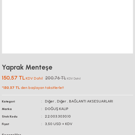
Yaprak Menteşe
150,57 TL
200,76 TL
KDV Dahil
KDV Dahil
*
150,57 TL
den başlayan taksitlerle!!
Diğer
,
Diğer
,
BAĞLANTI AKSESUARLARI
Kategori
DOĞUŞ KALIP
Marka
2.2.003.3030.10
Stok Kodu
3,50 USD + KDV
Fiyat