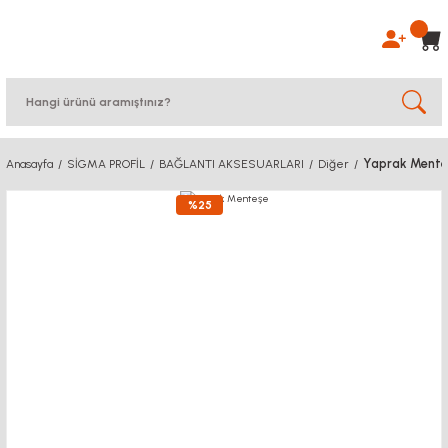
Yaprak Mente
Anasayfa
SİGMA PROFİL
BAĞLANTI AKSESUARLARI
Diğer
%25