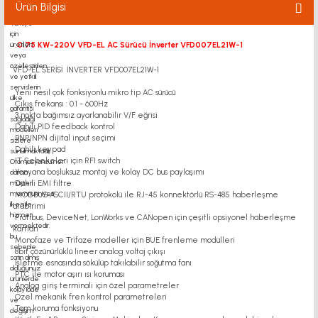
Ürün Bilgisi
.
0.75 KW-220V VFD-EL AC Sürücü İnverter VFD007EL21W-1
VFD-EL SERİSİ İNVERTER VFD007EL21W-1
Yeni nesil çok fonksiyonlu mikro tip AC sürücü
Çıkış frekansı : 0.1 - 600Hz
3 nokta bağımsız ayarlanabilir V/F eğrisi
Dahili PID feedback kontrol
PNP/NPN dijital input seçimi
Dahili keypad
IT Şebekeleri için RFI switch
Yanyana boşluksuz montaj ve kolay DC bus paylaşımı
Dahili EMI filtre
MODBUS ASCII/RTU protokolü ile RJ-45 konnektörlü RS-485 haberleşme
arabirimi
Profibus, DeviceNet, LonWorks ve CANopen için çeşitli opsiyonel haberleşme
kartları
Monofaze ve Trifaze modeller için BUE frenleme modülleri
8bit çözünürlüklü lineer analog voltaj çıkışı
İşletme esnasında sökülüp takılabilir soğutma fanı
PTC ile motor aşırı ısı koruması
Analog giriş terminali için özel parametreler
Özel mekanik fren kontrol parametreleri
Tam koruma fonksiyonu