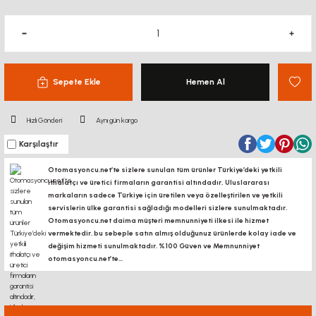
Sepete Ekle
Hemen Al
Hızlı Gönderi
Aynı gün kargo
Karşılaştır
Otomasyoncu.net’te sizlere sunulan tüm ürünler Türkiye’deki yetkili
ithalatçı ve üretici firmaların garantisi altındadır, Uluslararası
markaların sadece Türkiye için üretilen veya özelleştirilen ve yetkili
servislerin ülke garantisi sağladığı modelleri sizlere sunulmaktadır.
Otomasyoncu.net daima müşteri memnunniyeti ilkesi ile hizmet
vermektedir. bu sebeple satın almış olduğunuz ürünlerde kolay iade ve
değişim hizmeti sunulmaktadır. %100 Güven ve Memnunniyet
otomasyoncu.net’te...