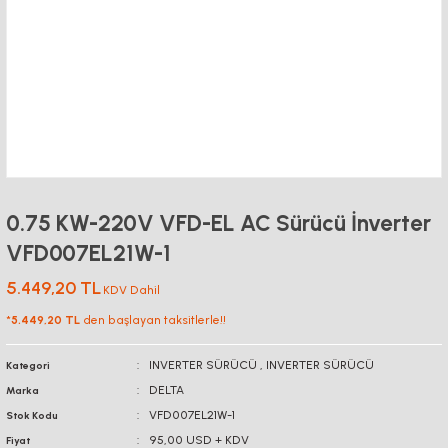
0.75 KW-220V VFD-EL AC Sürücü İnverter
VFD007EL21W-1
5.449,20 TL
KDV Dahil
*
5.449,20 TL
den başlayan taksitlerle!!
INVERTER SÜRÜCÜ
,
INVERTER SÜRÜCÜ
Kategori
DELTA
Marka
VFD007EL21W-1
Stok Kodu
95,00 USD + KDV
Fiyat