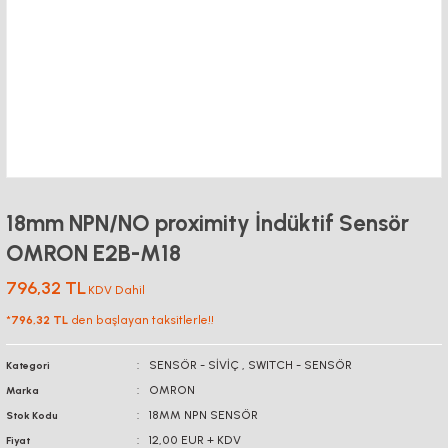
18mm NPN/NO proximity İndüktif Sensör
OMRON E2B-M18
796,32 TL
KDV Dahil
*
796,32 TL
den başlayan taksitlerle!!
SENSÖR - SİVİÇ
,
SWITCH - SENSÖR
Kategori
OMRON
Marka
18MM NPN SENSÖR
Stok Kodu
12,00 EUR + KDV
Fiyat