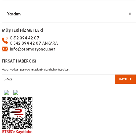
Gönder
Yardım
MÜŞTERİ HİZMETLERİ
0 312
394 42 07
0 542
394 42 07
ANKARA
info@otomasyoncu.net
FIRSAT HABERCİSİ
Haber ve kampanyalarımızdan ilk sizin haberiniz olsun!
KAYDET