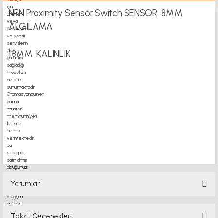
NPN Proximity Sensör Switch SENSOR 8MM
ALGILAMA
18MM KALINLIK
motor kaplin fiyatları, sigma profil, 3d yazıcı, kremayer dişli, 45x45 sigma profil,
delta haberleşme kablosu, delta plc fiyat, konveyör bant, kramiyer dişli, mantar
stop, otomatik yağlama sistemleri, rulolu konveyör fiyatları, 12v 50a güç kaynağı,
2kw servo motor, 20x20 sigma profil, 20x20
Yorumlar
Taksit Seçenekleri