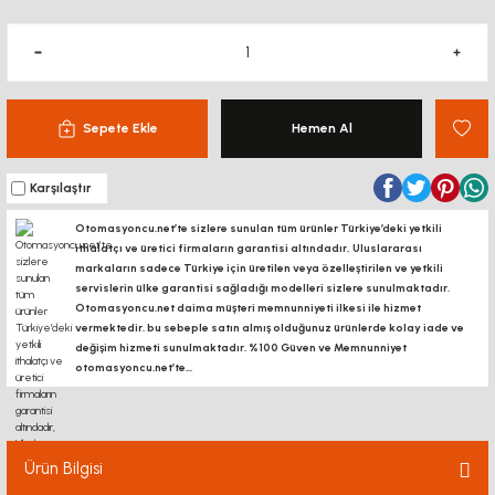
Sepete Ekle
Hemen Al
Karşılaştır
Otomasyoncu.net’te sizlere sunulan tüm ürünler Türkiye’deki yetkili
ithalatçı ve üretici firmaların garantisi altındadır, Uluslararası
markaların sadece Türkiye için üretilen veya özelleştirilen ve yetkili
servislerin ülke garantisi sağladığı modelleri sizlere sunulmaktadır.
Otomasyoncu.net daima müşteri memnunniyeti ilkesi ile hizmet
vermektedir. bu sebeple satın almış olduğunuz ürünlerde kolay iade ve
değişim hizmeti sunulmaktadır. %100 Güven ve Memnunniyet
otomasyoncu.net’te...
Ürün Bilgisi