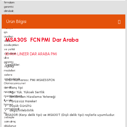
KAPLİN - MOTOR FLANŞI
BK BF FK FF UFL RULMAN
Ürün Bilgisi
TRİGER KASNAK-KAYIŞ
MSA30S FCN PMI Dar Araba
SİGMA PROFİL
30 MM LİNEER DAR ARABA PMI
DOĞRUSAL HAREKETLER
Özellikler:
YAĞLAMA SİSTEMLERİ
Ürün Numarası: PMI MSAESSFCN
LİNEER MODÜL
Flanş tipi
Ağır Yük, Yüksek Sertlik
Kendinden Hizalama Yeteneği
AYAK - TEKER
Pürüzsüz Hareket
Düşük Gürültü
değiştirilebilirlik
TEKNOKOL
MSA30R (Karşı delik tipi) ve MSA30T (Dişli delik tipi) raylarla uyumludur.