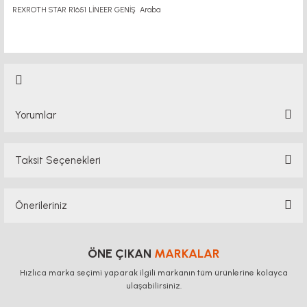
REXROTH STAR R1651 LİNEER GENİŞ Araba
Yorumlar
Taksit Seçenekleri
Bu ürüne ilk yorumu siz yapın!
Önerileriniz
Yorum Yaz
Bu ürünün fiyat bilgisi, resim, ürün açıklamalarında ve diğer konularda
yetersiz gördüğünüz noktaları öneri formunu kullanarak tarafımıza
ÖNE ÇIKAN
MARKALAR
iletebilirsiniz.
Hızlıca marka seçimi yaparak ilgili markanın tüm ürünlerine kolayca
Görüş ve önerileriniz için teşekkür ederiz.
ulaşabilirsiniz.