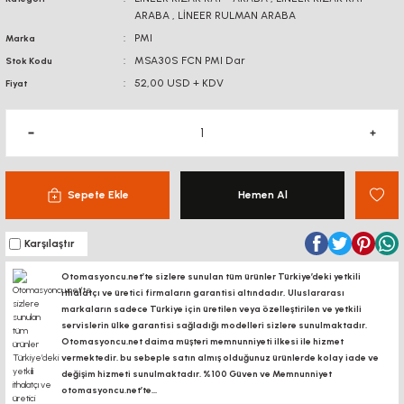
ARABA
,
LİNEER RULMAN ARABA
BAĞLANTI
BAĞLANTI SACLA
AKSESUARLARI
PMI
Marka
DİJİTAL KOORDİNAT
EKRANI
MSA30S FCN PMI Dar
Stok Kodu
KÖŞE BAĞLANTILARI
KONVEYÖR PR
52,00 USD + KDV
Fiyat
KONVEYÖR MARKET
BAĞLANTI SACLARI
KANAL SOMUNL
LİNEER KROM MİL -
ARABA
BORU PROFİLLERİ
BORU PROFİLLERİ
Sepete Ekle
Hemen Al
LİNEER KIZAK RAY -
YATAKLAMA PROFİLLERİ
YATAKLAMA 
ARABA
Karşılaştır
VİDALI MİL VE
Otomasyoncu.net’te sizlere sunulan tüm ürünler Türkiye’deki yetkili
SOMUNLARI
ithalatçı ve üretici firmaların garantisi altındadır, Uluslararası
markaların sadece Türkiye için üretilen veya özelleştirilen ve yetkili
KREMAYER DİŞLİ, PİNYON
servislerin ülke garantisi sağladığı modelleri sizlere sunulmaktadır.
Otomasyoncu.net daima müşteri memnunniyeti ilkesi ile hizmet
vermektedir. bu sebeple satın almış olduğunuz ürünlerde kolay iade ve
SK-SHF MİL TUTUCU
değişim hizmeti sunulmaktadır. %100 Güven ve Memnunniyet
otomasyoncu.net’te...