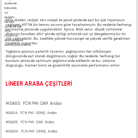
KUKAMET
DİNAMİK RAFLAMA
Bilya dizileri, radyal, ters radyal ve yanal yönlerde eşit bir yük taşımasını
sağlayan 45°'lik bir temas açısına göre tasarlanmıştır. Bu nedenle herhangi
bir montaj yönünde uygulanabilir. Ayrıca, MSA serisi, düşük sürtünme
KALDIRMA KOLONLARI
direncini korurken dört yönde rijitliği artırmak için iyi dengelenmiş bir ön
yük sağlayabilir. Bu, özellikle yüksek hassasiyet ve yüksek sertlik gerektiren
harekete uygundur.
Yağlama yolunun patentli tasarımı, yağlayıcının her sirkülasyon
döngüsünde eşit olarak dağılmasını sağlar. Bu nedenle, herhangi bir
kurulum yönünde optimum yağlama elde edilebilir ve bu, çalışma
doğruluğu, hizmet ömrü ve güvenilirlik açısından performansı artırır.
LİNEER ARABA ÇEŞİTLERİ
MSA15S FCN PMI DAR Araba
MSA15A FCN PMI GENİŞ Araba
MSA20S FCN PMI DAR Araba
MSA20A FCN PMI GENİŞ Araba