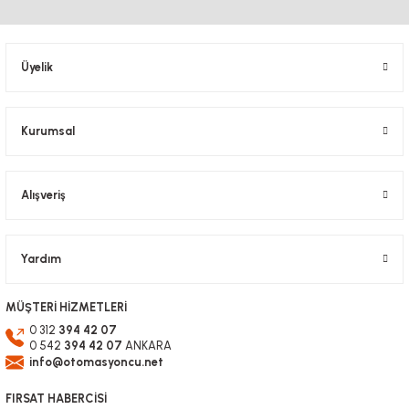
Ürün resmi kalitesiz, bozuk veya görüntülenemiyor.
Ürün açıklamasında eksik bilgiler bulunuyor.
Ürün bilgilerinde hatalar bulunuyor.
Üyelik
Ürün fiyatı diğer sitelerden daha pahalı.
Bu ürüne benzer farklı alternatifler olmalı.
Kurumsal
Alışveriş
Gönder
Yardım
MÜŞTERİ HİZMETLERİ
0 312
394 42 07
0 542
394 42 07
ANKARA
info@otomasyoncu.net
FIRSAT HABERCİSİ