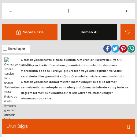
Sepete Ekle
Hemen Al
Karşılaştır
Otomasyoncu.net’te sizlere sunulan tüm ürünler Türkiye’deki yetkili
ithalatçı ve üretici firmaların garantisi altındadır, Uluslararası
markaların sadece Türkiye için üretilen veya özelleştirilen ve yetkili
servislerin ülke garantisi sağladığı modelleri sizlere sunulmaktadır.
Otomasyoncu.net daima müşteri memnunniyeti ilkesi ile hizmet
vermektedir. bu sebeple satın almış olduğunuz ürünlerde kolay iade ve
değişim hizmeti sunulmaktadır. %100 Güven ve Memnunniyet
otomasyoncu.net’te...
Ürün Bilgisi