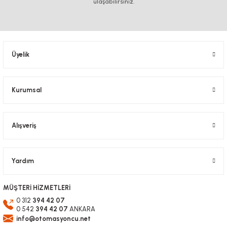
ulaşabilirsiniz.
Ürün resmi kalitesiz, bozuk veya görüntülenemiyor.
Ürün açıklamasında eksik bilgiler bulunuyor.
Ürün bilgilerinde hatalar bulunuyor.
Üyelik
Ürün fiyatı diğer sitelerden daha pahalı.
Bu ürüne benzer farklı alternatifler olmalı.
Kurumsal
Alışveriş
Gönder
Yardım
MÜŞTERİ HİZMETLERİ
0 312
394 42 07
0 542
394 42 07
ANKARA
info@otomasyoncu.net