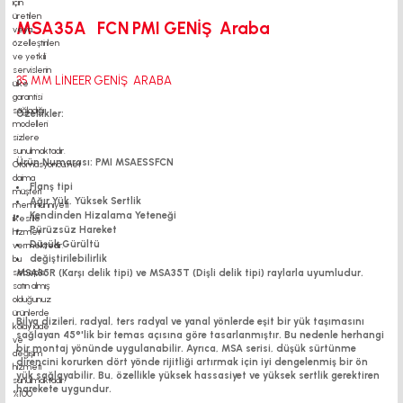
MSA35A FCN PMI GENİŞ Araba
35 MM LİNEER GENİŞ ARABA
Özellikler:
Ürün Numarası: PMI MSAESSFCN
Flanş tipi
Ağır Yük, Yüksek Sertlik
Kendinden Hizalama Yeteneği
Pürüzsüz Hareket
Düşük Gürültü
değiştirilebilirlik
MSA35R (Karşı delik tipi) ve MSA35T (Dişli delik tipi) raylarla uyumludur.
Bilya dizileri, radyal, ters radyal ve yanal yönlerde eşit bir yük taşımasını
sağlayan 45°'lik bir temas açısına göre tasarlanmıştır. Bu nedenle herhangi
bir montaj yönünde uygulanabilir. Ayrıca, MSA serisi, düşük sürtünme
direncini korurken dört yönde rijitliği artırmak için iyi dengelenmiş bir ön
yük sağlayabilir. Bu, özellikle yüksek hassasiyet ve yüksek sertlik gerektiren
harekete uygundur.