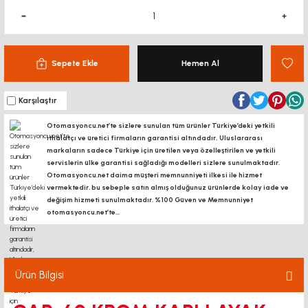
Sepete Ekle
Hemen Al
Karşılaştır
Otomasyoncu.net’te sizlere sunulan tüm ürünler Türkiye’deki yetkili
ithalatçı ve üretici firmaların garantisi altındadır, Uluslararası
markaların sadece Türkiye için üretilen veya özelleştirilen ve yetkili
servislerin ülke garantisi sağladığı modelleri sizlere sunulmaktadır.
Otomasyoncu.net daima müşteri memnunniyeti ilkesi ile hizmet
vermektedir. bu sebeple satın almış olduğunuz ürünlerde kolay iade ve
değişim hizmeti sunulmaktadır. %100 Güven ve Memnunniyet
otomasyoncu.net’te...
Ürün Bilgisi