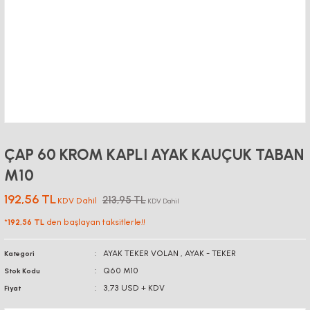
ÇAP 60 KROM KAPLI AYAK KAUÇUK TABAN
M10
192,56 TL
213,95 TL
KDV Dahil
KDV Dahil
*
192,56 TL
den başlayan taksitlerle!!
AYAK TEKER VOLAN
,
AYAK - TEKER
Kategori
Q60 M10
Stok Kodu
3,73 USD + KDV
Fiyat