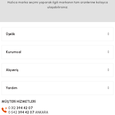
Hızlıca marka seçimi yaparak ilgili markanın tüm ürünlerine kolayca
Görüş ve önerileriniz için teşekkür ederiz.
ulaşabilirsiniz.
Ürün resmi kalitesiz, bozuk veya görüntülenemiyor.
Ürün açıklamasında eksik bilgiler bulunuyor.
Ürün bilgilerinde hatalar bulunuyor.
Üyelik
Ürün fiyatı diğer sitelerden daha pahalı.
Bu ürüne benzer farklı alternatifler olmalı.
Kurumsal
Alışveriş
Gönder
Yardım
MÜŞTERİ HİZMETLERİ
0 312
394 42 07
0 542
394 42 07
ANKARA