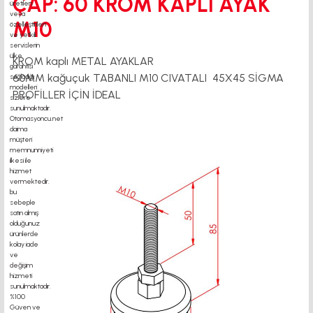
ÇAP: 60 KROM KAPLI AYAK
M10
KROM kaplı METAL AYAKLAR
60MM kağuçuk TABANLI M10 CIVATALI 45X45 SİGMA
PROFİLLER İÇİN İDEAL