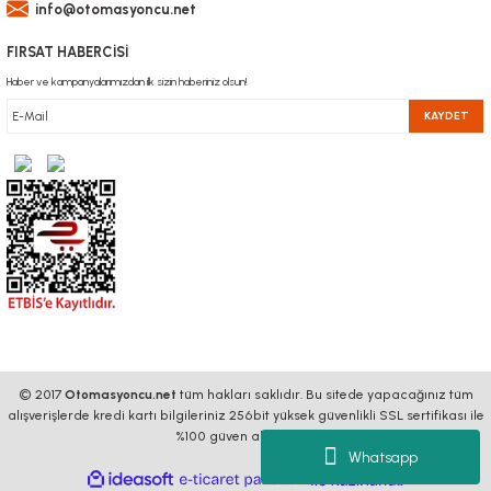
info@otomasyoncu.net
FIRSAT HABERCİSİ
Haber ve kampanyalarımızdan ilk sizin haberiniz olsun!
KAYDET
© 2017
Otomasyoncu.net
tüm hakları saklıdır. Bu sitede yapacağınız tüm
alışverişlerde kredi kartı bilgileriniz 256bit yüksek güvenlikli SSL sertifikası ile
%100 güven altındadır.
Whatsapp
ideasoft
ile
e-