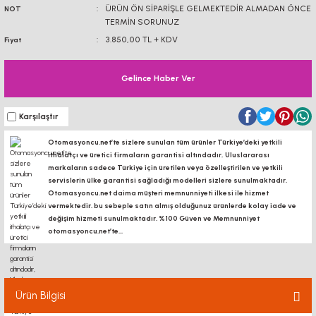
ÜRÜN ÖN SİPARİŞLE GELMEKTEDİR ALMADAN ÖNCE
NOT
TERMİN SORUNUZ
3.850,00 TL + KDV
Fiyat
Gelince Haber Ver
Karşılaştır
Otomasyoncu.net’te sizlere sunulan tüm ürünler Türkiye’deki yetkili
ithalatçı ve üretici firmaların garantisi altındadır, Uluslararası
markaların sadece Türkiye için üretilen veya özelleştirilen ve yetkili
servislerin ülke garantisi sağladığı modelleri sizlere sunulmaktadır.
Otomasyoncu.net daima müşteri memnunniyeti ilkesi ile hizmet
vermektedir. bu sebeple satın almış olduğunuz ürünlerde kolay iade ve
değişim hizmeti sunulmaktadır. %100 Güven ve Memnunniyet
otomasyoncu.net’te...
Ürün Bilgisi