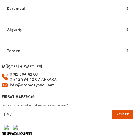
Bu ürüne benzer farklı alternatifler olmalı.
Kurumsal
Alışveriş
Gönder
Yardım
MÜŞTERİ HİZMETLERİ
0 312
394 42 07
0 542
394 42 07
ANKARA
info@otomasyoncu.net
FIRSAT HABERCİSİ
Haber ve kampanyalarımızdan ilk sizin haberiniz olsun!
KAYDET