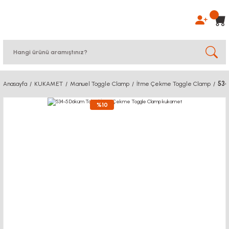
534
Anasayfa
KUKAMET
Manuel Toggle Clamp
İtme Çekme Toggle Clamp
%10