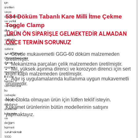
534 Döküm Tabanlı Kare Milli İtme Çekme
Toggle Clamp
ÜRÜN ÖN SİPARİŞLE GELMEKTEDİR ALMADAN
ÖNCE TERMİN SORUNUZ
Gövde mukavemetli GGG-60 döküm malzemeden
üretilmiştir.
Mekanizma parçaları çelik malzemeden üretilmiştir.
Mil, yüksek aşınma direnci ve korozyon direnci için sert
krom kaplı malzemeden üretilmiştir.
Ağır iş uygulamalarında kullanıma uygun mukavemetli
ürünlerdir.
Not: Stokta olmayan ürün için lütfen teklif isteyin.
Kukamet ürünlerinin bütün modellerinin satışını
yapmaktayız.
TOGGLE CLAMP motor kaplin fiyatları, sigma profil, 3d yazıcı, kremayer dişli,
45x45 sigma profil, delta haberleşme kablosu, delta