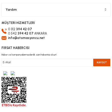
Yardım
MÜŞTERİ HİZMETLERİ
0 312
394 42 07
0 542
394 42 07
ANKARA
info@otomasyoncu.net
FIRSAT HABERCİSİ
Haber ve kampanyalarımızdan ilk sizin haberiniz olsun!
KAYDET