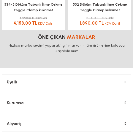
534-5 Döküm Tabanlı İtme Çekme
532 Döküm Tabanlı İtme Çekme
Toggle Clamp kukamet
Toggle Clamp kukamet
4.620,00 TL KDV Dahil
2.100,00 TL KDV Dahil
4.158,00 TL
1.890,00 TL
KDV Dahil
KDV Dahil
ÖNE ÇIKAN
MARKALAR
Hızlıca marka seçimi yaparak ilgili markanın tüm ürünlerine kolayca
ulaşabilirsiniz.
Üyelik
Kurumsal
Alışveriş