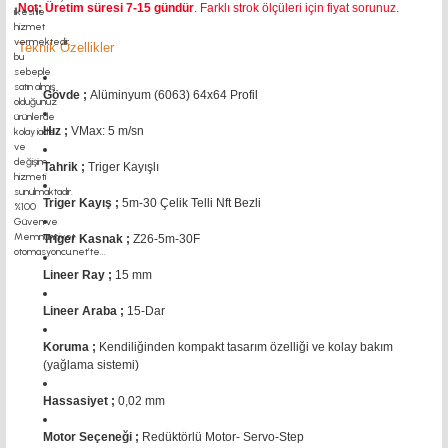
Not: Üretim süresi 7-15 gündür
. Farklı strok ölçüleri için fiyat sorunuz.
Teknik Özellikler
Gövde ;
Alüminyum (6063) 64x64 Profil
Hız ;
VMax: 5 m/sn
Tahrik ;
Triger Kayışlı
Triger Kayış ;
5m-30 Çelik Telli Nft Bezli
Triger Kasnak ;
Z26-5m-30F
Lineer Ray ;
15 mm
Lineer Araba ;
15-Dar
Koruma ;
Kendiliğinden kompakt tasarım özelliği ve kolay bakım
(yağlama sistemi)
Hassasiyet ;
0,02 mm
Motor Seçeneği ;
Redüktörlü Motor- Servo-Step