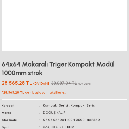
64x64 Makaralı Triger Kompakt Modül
1000mm strok
28.565,28 TL
38.087,04 TL
KDV Dahil
KDV Dahil
*
28.565,28 TL
den başlayan taksitlerle!!
Kompakt Serisi
,
Kompakt Serisi
Kategori
DOĞUŞ KALIP
Marka
5.3.03.064064.1.02.4.0500_ad2560
Stok Kodu
664,00 USD + KDV
Fiyat