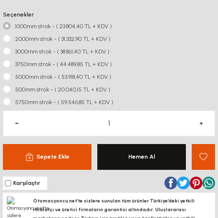
Seçenekler
1000mm strok - ( 23.804,40 TL + KDV )
2000mm strok - ( 31.332,90 TL + KDV )
3000mm strok - ( 38.861,40 TL + KDV )
3750mm strok - ( 44.489,85 TL + KDV )
5000mm strok - ( 53.918,40 TL + KDV )
500mm strok - ( 20.040,15 TL + KDV )
5750mm strok - ( 59.546,85 TL + KDV )
Sepete Ekle
Hemen Al
Karşılaştır
Otomasyoncu.net’te sizlere sunulan tüm ürünler Türkiye’deki yetkili
ithalatçı ve üretici firmaların garantisi altındadır, Uluslararası