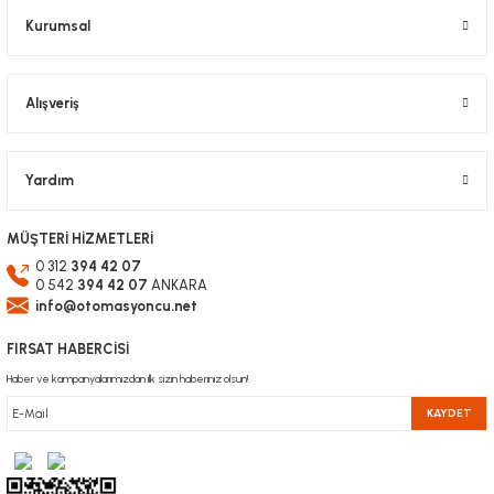
Kurumsal
Alışveriş
Gönder
Yardım
MÜŞTERİ HİZMETLERİ
0 312
394 42 07
0 542
394 42 07
ANKARA
info@otomasyoncu.net
FIRSAT HABERCİSİ
Haber ve kampanyalarımızdan ilk sizin haberiniz olsun!
KAYDET