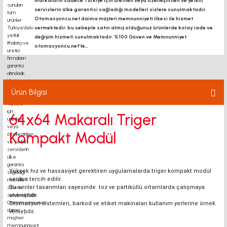
markaların sadece Türkiye için üretilen veya özelleştirilen ve yetkili
servislerin ülke garantisi sağladığı modelleri sizlere sunulmaktadır.
Otomasyoncu.net daima müşteri memnunniyeti ilkesi ile hizmet
vermektedir. bu sebeple satın almış olduğunuz ürünlerde kolay iade ve
değişim hizmeti sunulmaktadır. %100 Güven ve Memnunniyet
otomasyoncu.net’te...
Ürün Bilgisi
64x64 Makaralı Triger
Kompakt Modül
Yüksek hız ve hassasiyet gerektiren uygulamalarda triger kompakt modül
serileri tercih edilir.
Bu seriler tasarımları sayesinde toz ve partiküllü ortamlarda çalışmaya
elverişlidir.
Otomasyon sistemleri, barkod ve etiket makinaları kullanım yerlerine örnek
verilebilir.