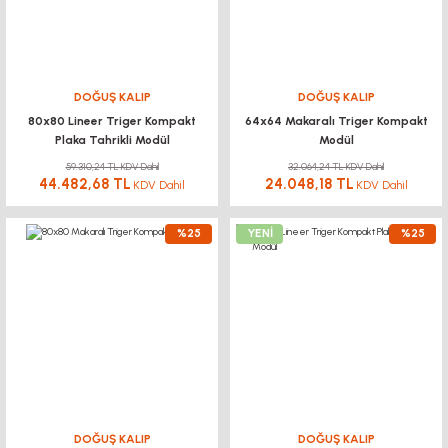
DOĞUŞ KALIP
DOĞUŞ KALIP
80x80 Lineer Triger Kompakt
64x64 Makaralı Triger Kompakt
Plaka Tahrikli Modül
Modül
59.310,24 TL KDV Dahil
32.064,24 TL KDV Dahil
44.482,68 TL
24.048,18 TL
KDV Dahil
KDV Dahil
%25
YENİ
%25
DOĞUŞ KALIP
DOĞUŞ KALIP