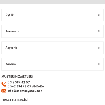
Üyelik
Kurumsal
Alışveriş
Yardım
MÜŞTERİ HİZMETLERİ
0 312
394 42 07
0 542
394 42 07
ANKARA
info@otomasyoncu.net
FIRSAT HABERCİSİ