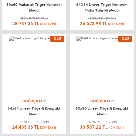
80x80 Makaralı Triger Kompakt
64X64 Lineer Triger Kompakt
Modül
Plaka Tahrikli Modül
38.316,48 TL KDV Dahil
48.698,64 TL KDV Dahil
28.737,36 TL
36.523,98 TL
KDV Dahil
KDV Dahil
%25
%25
DOĞUŞ KALIP
DOĞUŞ KALIP
64x64 Lineer Trigerli Kompakt
80x80 Lineer Trigerli Kompakt
Modül
Modül
32.580,48 TL KDV Dahil
40.782,96 TL KDV Dahil
24.435,36 TL
30.587,22 TL
KDV Dahil
KDV Dahil