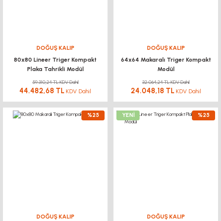
DOĞUŞ KALIP
DOĞUŞ KALIP
80x80 Lineer Triger Kompakt
64x64 Makaralı Triger Kompakt
Plaka Tahrikli Modül
Modül
59.310,24 TL KDV Dahil
32.064,24 TL KDV Dahil
44.482,68 TL
24.048,18 TL
KDV Dahil
KDV Dahil
%25
YENİ
%25
DOĞUŞ KALIP
DOĞUŞ KALIP