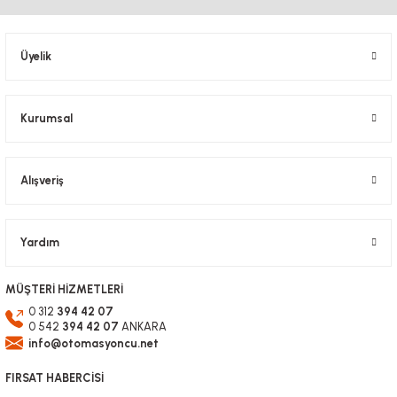
Üyelik
Kurumsal
Alışveriş
Yardım
MÜŞTERİ HİZMETLERİ
0 312
394 42 07
0 542
394 42 07
ANKARA
info@otomasyoncu.net
FIRSAT HABERCİSİ