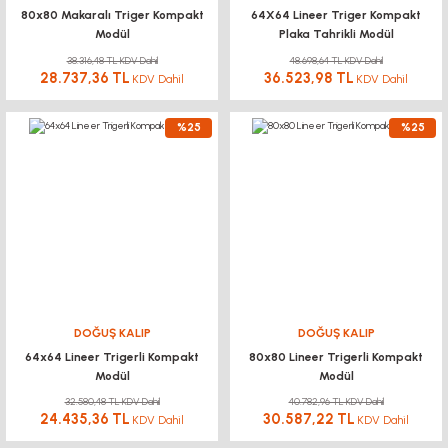
80x80 Makaralı Triger Kompakt
64X64 Lineer Triger Kompakt
Modül
Plaka Tahrikli Modül
38.316,48 TL KDV Dahil
48.698,64 TL KDV Dahil
28.737,36 TL
36.523,98 TL
KDV Dahil
KDV Dahil
%25
%25
DOĞUŞ KALIP
DOĞUŞ KALIP
64x64 Lineer Trigerli Kompakt
80x80 Lineer Trigerli Kompakt
Modül
Modül
32.580,48 TL KDV Dahil
40.782,96 TL KDV Dahil
24.435,36 TL
30.587,22 TL
KDV Dahil
KDV Dahil