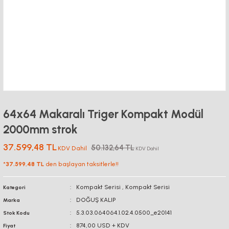
64x64 Makaralı Triger Kompakt Modül
2000mm strok
37.599,48 TL
50.132,64 TL
KDV Dahil
KDV Dahil
*
37.599,48 TL
den başlayan taksitlerle!!
Kompakt Serisi
,
Kompakt Serisi
Kategori
DOĞUŞ KALIP
Marka
5.3.03.064064.1.02.4.0500_e20141
Stok Kodu
874,00 USD + KDV
Fiyat