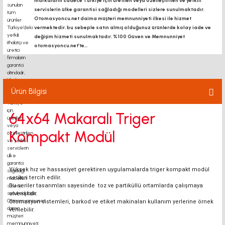
markaların sadece Türkiye için üretilen veya özelleştirilen ve yetkili
servislerin ülke garantisi sağladığı modelleri sizlere sunulmaktadır.
Otomasyoncu.net daima müşteri memnunniyeti ilkesi ile hizmet
vermektedir. bu sebeple satın almış olduğunuz ürünlerde kolay iade ve
değişim hizmeti sunulmaktadır. %100 Güven ve Memnunniyet
otomasyoncu.net’te...
Ürün Bilgisi
64x64 Makaralı Triger
Kompakt Modül
Yüksek hız ve hassasiyet gerektiren uygulamalarda triger kompakt modül
serileri tercih edilir.
Bu seriler tasarımları sayesinde toz ve partiküllü ortamlarda çalışmaya
elverişlidir.
Otomasyon sistemleri, barkod ve etiket makinaları kullanım yerlerine örnek
verilebilir.