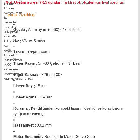
Not: Üretim süresi 7-15 gündür
. Farklı strok ölçüleri için fiyat sorunuz.
Teknik Özellikler
Gövde ;
Alüminyum (6063) 64x64 Profil
Hız ;
VMax: 5 m/sn
Tahrik ;
Triger Kayışlı
Triger Kayış ;
5m-30 Çelik Telli Nft Bezli
Triger Kasnak ;
Z26-5m-30F
Lineer Ray ;
15 mm
Lineer Araba ;
15-Dar
Koruma ;
Kendiliğinden kompakt tasarım özelliği ve kolay bakım
(yağlama sistemi)
Hassasiyet ;
0,02 mm
Motor Seçeneği ;
Redüktörlü Motor- Servo-Step