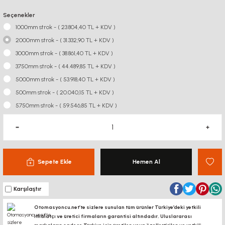
Seçenekler
1000mm strok - ( 23.804,40 TL + KDV )
2000mm strok - ( 31.332,90 TL + KDV )
3000mm strok - ( 38.861,40 TL + KDV )
3750mm strok - ( 44.489,85 TL + KDV )
5000mm strok - ( 53.918,40 TL + KDV )
500mm strok - ( 20.040,15 TL + KDV )
5750mm strok - ( 59.546,85 TL + KDV )
Sepete Ekle
Hemen Al
Karşılaştır
Otomasyoncu.net’te sizlere sunulan tüm ürünler Türkiye’deki yetkili
ithalatçı ve üretici firmaların garantisi altındadır, Uluslararası