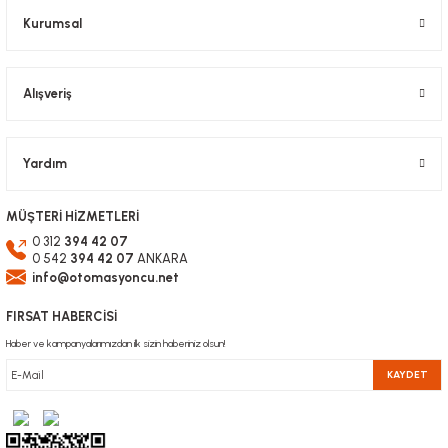
Kurumsal
Alışveriş
Gönder
Yardım
MÜŞTERİ HİZMETLERİ
0 312
394 42 07
0 542
394 42 07
ANKARA
info@otomasyoncu.net
FIRSAT HABERCİSİ
Haber ve kampanyalarımızdan ilk sizin haberiniz olsun!
KAYDET