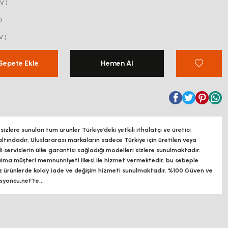
V )
)
V )
Sepete Ekle
Hemen Al
zlere sunulan tüm ürünler Türkiye’deki yetkili ithalatçı ve üretici
altındadır, Uluslararası markaların sadece Türkiye için üretilen veya
ili servislerin ülke garantisi sağladığı modelleri sizlere sunulmaktadır.
a müşteri memnunniyeti ilkesi ile hizmet vermektedir. bu sebeple
z ürünlerde kolay iade ve değişim hizmeti sunulmaktadır. %100 Güven ve
oncu.net’te...