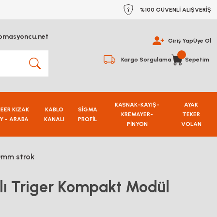
%100 GÜVENLİ ALIŞVERİŞ
omasyoncu.net
Giriş Yap
Üye Ol
Kargo Sorgulama
Sepetim
KASNAK-KAYIŞ-
AYAK
NEER KIZAK
KABLO
SİGMA
KREMAYER-
TEKER
Y - ARABA
KANALI
PROFİL
PİNYON
VOLAN
0mm strok
ı Triger Kompakt Modül