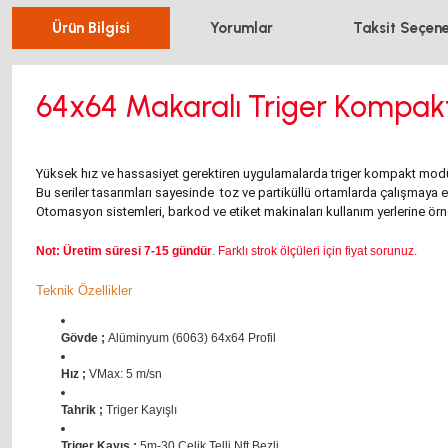
Ürün Bilgisi
Yorumlar
Taksit Seçene
64x64 Makaralı Triger Kompak
Yüksek hız ve hassasiyet gerektiren uygulamalarda triger kompakt modül se
Bu seriler tasarımları sayesinde toz ve partiküllü ortamlarda çalışmaya elv
Otomasyon sistemleri, barkod ve etiket makinaları kullanım yerlerine örnek
Not: Üretim süresi 7-15 gündür
. Farklı strok ölçüleri için fiyat sorunuz.
Teknik Özellikler
Gövde ;
Alüminyum (6063) 64x64 Profil
Hız ;
VMax: 5 m/sn
Tahrik ;
Triger Kayışlı
Triger Kayış ;
5m-30 Çelik Telli Nft Bezli