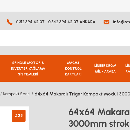
0 312
394 42 07
0 542
394 42 07
ANKARA
info@ot
SPINDLE MOTOR &
MACH3
LİNEER KROM
Lİ
INVERTER YAĞLAMA
KONTROL
MİL - ARABA
RA
SİSTEMLERİ
KARTLARI
64x64 Makaralı Triger Kompakt Modül 300
Kompakt Serisi
64x64 Makaral
%25
3000mm strok