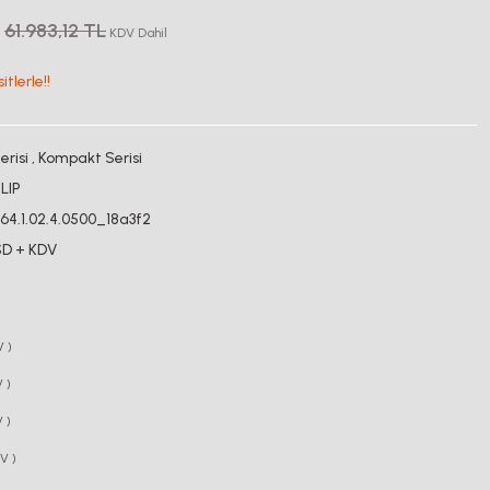
61.983,12 TL
KDV Dahil
tlerle!!
risi
,
Kompakt Serisi
LIP
064.1.02.4.0500_18a3f2
SD + KDV
V )
 )
 )
V )