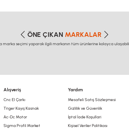
etersiz gördüğünüz noktaları öneri formunu kullanarak tarafımıza iletebilirsiniz
Bu ürüne ilk yorumu siz yapın!
ÖNE ÇIKAN
MARKALAR
ca marka seçimi yaparak ilgili markanın tüm ürünlerine kolayca ulaşabilir
Yorum Yaz
Alışveriş
Yardım
Cnc El Çarkı
Mesafeli Satış Sözleşmesi
Triger Kayış Kasnak
Gizlilik ve Güvenlik
Gönder
Ac-Dc Motor
İptal İade Koşullari
Sigma Profil Market
Kişisel Veriler Politikası