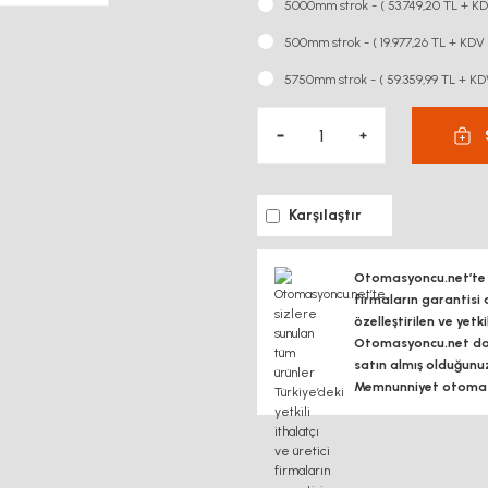
5000mm strok - ( 53.749,20 TL + KD
500mm strok - ( 19.977,26 TL + KDV 
5750mm strok - ( 59.359,99 TL + KD
Karşılaştır
Otomasyoncu.net’te si
firmaların garantisi 
özelleştirilen ve yetk
Otomasyoncu.net daim
satın almış olduğunu
Memnunniyet otomasy