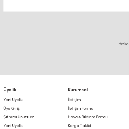
triger kompakt modül 5x90 sigma profil, 45 kw
Bu ürünün fiyat bilgisi, resim, ürün açıklamalarında ve diğer konularda y
Görüş ve önerileriniz için teşekkür ederiz.
Ürün resmi kalitesiz, bozuk veya görüntülenemiyor.
Hızlı
Ürün açıklamasında eksik bilgiler bulunuyor.
Ürün bilgilerinde hatalar bulunuyor.
Ürün fiyatı diğer sitelerden daha pahalı.
Bu ürüne benzer farklı alternatifler olmalı.
Üyelik
Kurumsal
Yeni Üyelik
İletişim
Üye Girişi
İletişim Formu
Şifremi Unuttum
Havale Bildirim Formu
Yeni Üyelik
Kargo Takibi