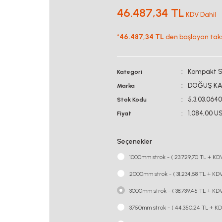
46.487,34 TL
KDV Dahil
*
46.487,34 TL
den başlayan taksi
Kompakt Se
Kategori
DOĞUŞ KA
Marka
5.3.03.064
Stok Kodu
1.084,00 U
Fiyat
Seçenekler
1000mm strok - ( 23.729,70 TL + KD
2000mm strok - ( 31.234,58 TL + KDV
3000mm strok - ( 38.739,45 TL + KDV
3750mm strok - ( 44.350,24 TL + KD