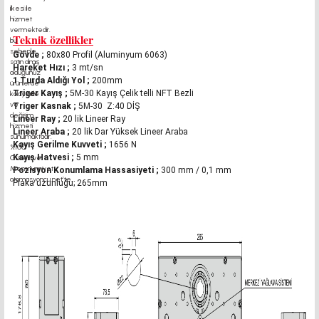
Teknik özellikler
Gövde
;
80x80 Profil (Aluminyum 6063)
Hareket Hızı
 ;
3 mt/sn
1 Turda Aldığı Yol
;
200mm
Triger Kayış
;
5M-30 Kayış Çelik telli NFT Bezli
Triger Kasnak
;
5M-30 Z:40 DİŞ
Lineer Ray
;
20 lik Lineer Ray
Lineer Araba
;
20 lik Dar Yüksek Lineer Araba
Kayış Gerilme Kuvveti
;
1656 N
Kayış Hatvesi
;
5 mm
Pozisyon Konumlama Hassasiyeti
;
300 mm / 0,1 mm
Plaka uzunluğu;
265mm