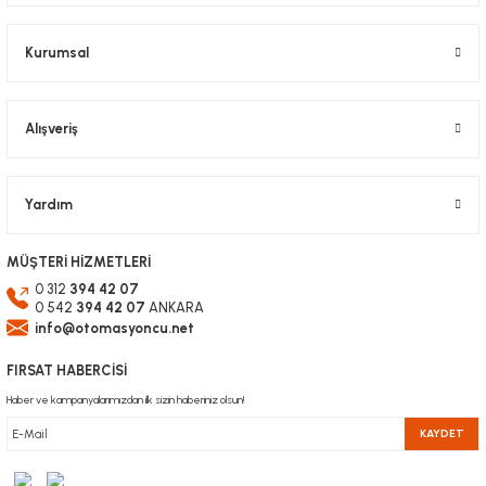
Bu ürüne benzer farklı alternatifler olmalı.
Kurumsal
Alışveriş
Gönder
Yardım
MÜŞTERİ HİZMETLERİ
0 312
394 42 07
0 542
394 42 07
ANKARA
info@otomasyoncu.net
FIRSAT HABERCİSİ
Haber ve kampanyalarımızdan ilk sizin haberiniz olsun!
KAYDET