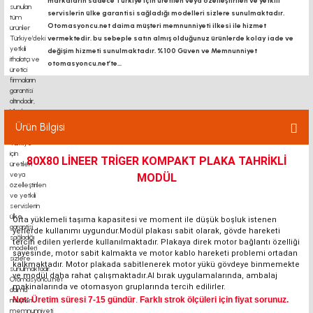
markaların sadece Türkiye için üretilen veya özelleştirilen ve yetkili
servislerin ülke garantisi sağladığı modelleri sizlere sunulmaktadır.
Otomasyoncu.net daima müşteri memnunniyeti ilkesi ile hizmet
vermektedir. bu sebeple satın almış olduğunuz ürünlerde kolay iade ve
değişim hizmeti sunulmaktadır. %100 Güven ve Memnunniyet
otomasyoncu.net’te...
Ürün Bilgisi
80X80 LİNEER TRİGER KOMPAKT PLAKA TAHRİKLİ
MODÜL
Orta yüklemeli taşıma kapasitesi ve moment ile düşük boşluk istenen
yerlerde kullanımı uygundur.Modül plakası sabit olarak, gövde hareketi
tercih edilen yerlerde kullanılmaktadır. Plakaya direk motor bağlantı özelliği
sayesinde, motor sabit kalmakta ve motor kablo hareketi problemi ortadan
kalkmaktadır. Motor plakada sabitlenerek motor yükü gövdeye binmemekte
ve modül daha rahat çalışmaktadır.Al bırak uygulamalarında, ambalaj
makinalarında ve otomasyon gruplarında tercih edilirler.
Not: Üretim süresi 7-15 gündür
.
Farklı strok ölçüleri için fiyat sorunuz.