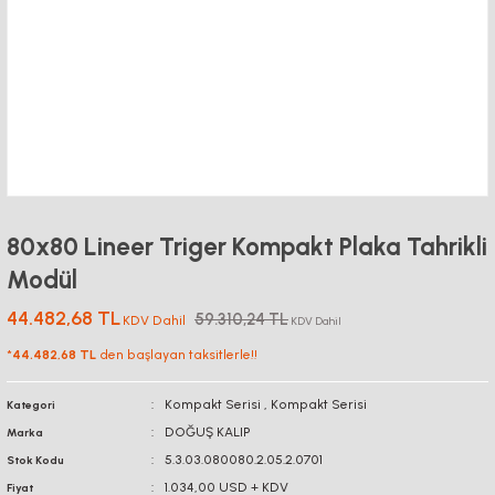
80x80 Lineer Triger Kompakt Plaka Tahrikli
Modül
44.482,68 TL
59.310,24 TL
KDV Dahil
KDV Dahil
*
44.482,68 TL
den başlayan taksitlerle!!
Kompakt Serisi
,
Kompakt Serisi
Kategori
DOĞUŞ KALIP
Marka
5.3.03.080080.2.05.2.0701
Stok Kodu
1.034,00 USD + KDV
Fiyat