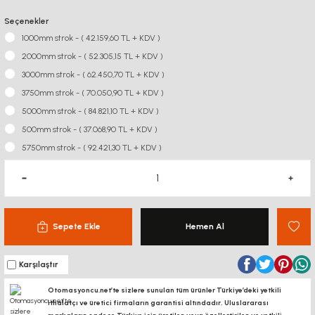
Seçenekler
1000mm strok - ( 42.159,60 TL + KDV )
2000mm strok - ( 52.305,15 TL + KDV )
3000mm strok - ( 62.450,70 TL + KDV )
3750mm strok - ( 70.050,90 TL + KDV )
5000mm strok - ( 84.821,10 TL + KDV )
500mm strok - ( 37.068,90 TL + KDV )
5750mm strok - ( 92.421,30 TL + KDV )
Sepete Ekle
Hemen Al
Karşılaştır
Otomasyoncu.net’te sizlere sunulan tüm ürünler Türkiye’deki yetkili
ithalatçı ve üretici firmaların garantisi altındadır, Uluslararası