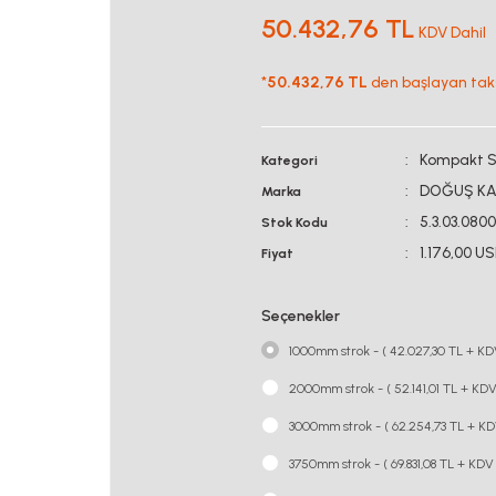
50.432,76 TL
KDV Dahil
*
50.432,76 TL
den başlayan taksi
Kompakt Se
Kategori
DOĞUŞ KA
Marka
5.3.03.080
Stok Kodu
1.176,00 U
Fiyat
Seçenekler
1000mm strok - ( 42.027,30 TL + KD
2000mm strok - ( 52.141,01 TL + KDV
3000mm strok - ( 62.254,73 TL + KD
3750mm strok - ( 69.831,08 TL + KDV 