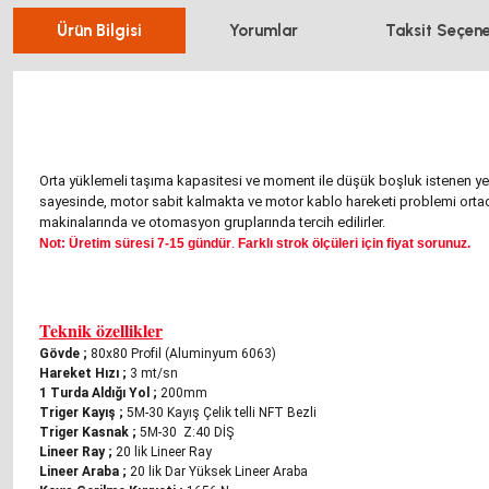
Ürün Bilgisi
Yorumlar
Taksit Seçene
Orta yüklemeli taşıma kapasitesi ve moment ile düşük boşluk istenen yerl
sayesinde, motor sabit kalmakta ve motor kablo hareketi problemi ort
makinalarında ve otomasyon gruplarında tercih edilirler.
Not: Üretim süresi 7-15 gündür
.
Farklı strok ölçüleri için fiyat sorunuz.
Teknik özellikler
Gövde
;
80x80 Profil (Aluminyum 6063)
Hareket Hızı
 ;
3 mt/sn
1 Turda Aldığı Yol
;
200mm
Triger Kayış
;
5M-30 Kayış Çelik telli NFT Bezli
Triger Kasnak
;
5M-30 Z:40 DİŞ
Lineer Ray
;
20 lik Lineer Ray
Lineer Araba
;
20 lik Dar Yüksek Lineer Araba