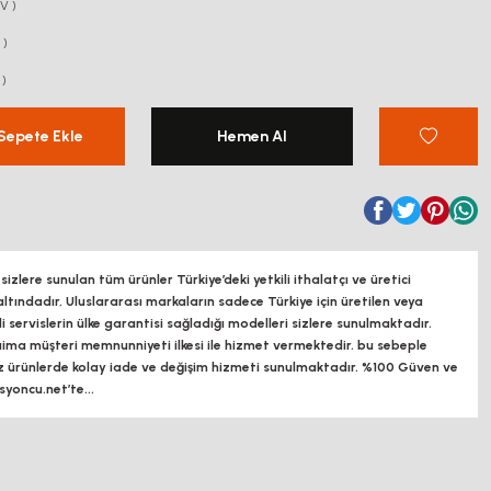
V )
 )
 )
Sepete Ekle
Hemen Al
zlere sunulan tüm ürünler Türkiye’deki yetkili ithalatçı ve üretici
altındadır, Uluslararası markaların sadece Türkiye için üretilen veya
ili servislerin ülke garantisi sağladığı modelleri sizlere sunulmaktadır.
a müşteri memnunniyeti ilkesi ile hizmet vermektedir. bu sebeple
z ürünlerde kolay iade ve değişim hizmeti sunulmaktadır. %100 Güven ve
oncu.net’te...