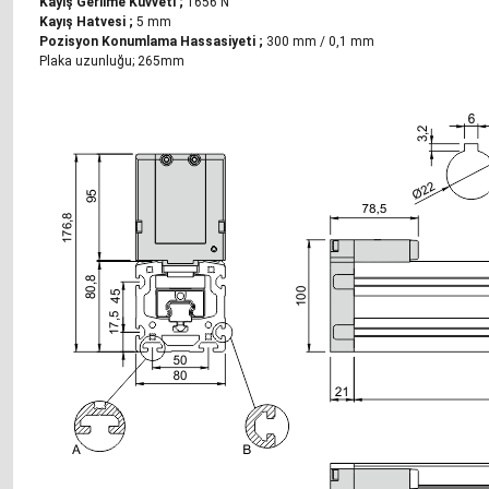
Kayış Gerilme Kuvveti
;
1656 N
Kayış Hatvesi
;
5 mm
Pozisyon Konumlama Hassasiyeti
;
300 mm / 0,1 mm
Plaka uzunluğu;
265mm