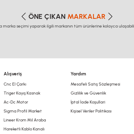
etersiz gördüğünüz noktaları öneri formunu kullanarak tarafımıza iletebilirsiniz
Bu ürüne ilk yorumu siz yapın!
ÖNE ÇIKAN
MARKALAR
ca marka seçimi yaparak ilgili markanın tüm ürünlerine kolayca ulaşabilir
Yorum Yaz
Alışveriş
Yardım
Cnc El Çarkı
Mesafeli Satış Sözleşmesi
Triger Kayış Kasnak
Gizlilik ve Güvenlik
Gönder
Ac-Dc Motor
İptal İade Koşullari
Sigma Profil Market
Kişisel Veriler Politikası
Lineer Krom Mil Araba
Hareketli Kablo Kanalı