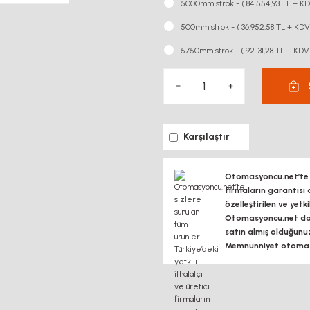
5000mm strok - ( 84.554,93 TL + KD
500mm strok - ( 36.952,58 TL + KDV
5750mm strok - ( 92.131,28 TL + KDV
Karşılaştır
Otomasyoncu.net’te si
firmaların garantisi 
özelleştirilen ve yetk
Otomasyoncu.net daim
satın almış olduğunu
Memnunniyet otomasy