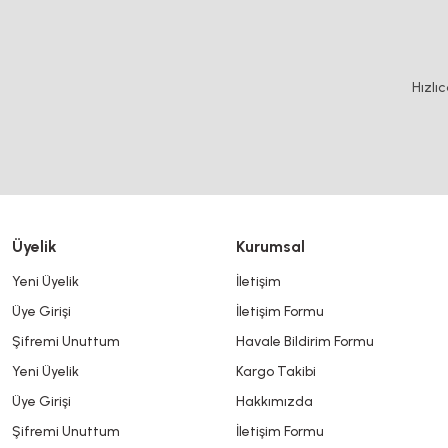
Bu ürünün fiyat bilgisi, resim, ürün açıklamalarında ve diğer konularda y
Görüş ve önerileriniz için teşekkür ederiz.
Ürün resmi kalitesiz, bozuk veya görüntülenemiyor.
Hızlı
Ürün açıklamasında eksik bilgiler bulunuyor.
Ürün bilgilerinde hatalar bulunuyor.
Ürün fiyatı diğer sitelerden daha pahalı.
Bu ürüne benzer farklı alternatifler olmalı.
Üyelik
Kurumsal
Yeni Üyelik
İletişim
Üye Girişi
İletişim Formu
Şifremi Unuttum
Havale Bildirim Formu
Yeni Üyelik
Kargo Takibi
Üye Girişi
Hakkımızda
Şifremi Unuttum
İletişim Formu