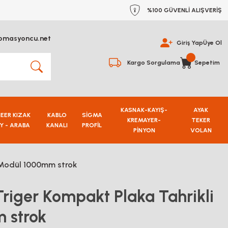
%100 GÜVENLİ ALIŞVERİŞ
omasyoncu.net
Giriş Yap
Üye Ol
Kargo Sorgulama
Sepetim
KASNAK-KAYIŞ-
AYAK
NEER KIZAK
KABLO
SİGMA
KREMAYER-
TEKER
Y - ARABA
KANALI
PROFİL
PİNYON
VOLAN
i Modül 1000mm strok
riger Kompakt Plaka Tahrikli
 strok