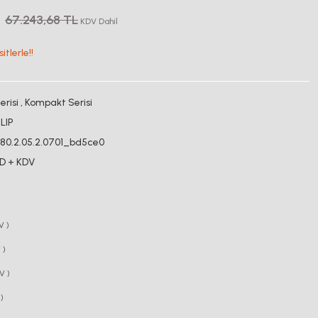
67.243,68 TL
KDV Dahil
tlerle!!
risi
,
Kompakt Serisi
LIP
080.2.05.2.0701_bd5ce0
SD + KDV
V )
 )
V )
)