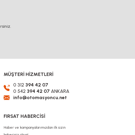
.
siniz.
MÜŞTERİ HİZMETLERİ
0 312
394 42 07
0 542
394 42 07
ANKARA
info@otomasyoncu.net
FIRSAT HABERCİSİ
Haber ve kampanyalarımızdan ilk sizin
haberiniz olsun!