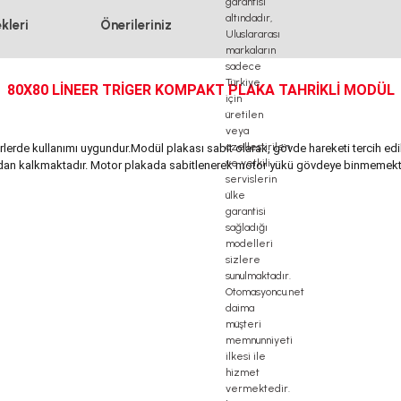
kleri
Önerileriniz
80X80 LİNEER TRİGER KOMPAKT PLAKA TAHRİKLİ MODÜL
erde kullanımı uygundur.Modül plakası sabit olarak, gövde hareketi tercih edile
adan kalkmaktadır. Motor plakada sabitlenerek motor yükü gövdeye binmemekte