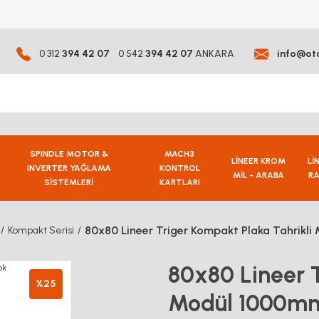
0 312
394 42 07
0 542
394 42 07
ANKARA
info@ot
SPINDLE MOTOR &
MACH3
LİNEER KROM
Lİ
INVERTER YAĞLAMA
KONTROL
MİL - ARABA
RA
SİSTEMLERİ
KARTLARI
80x80 Lineer Triger Kompakt Plaka Tahrikl
Kompakt Serisi
80x80 Lineer T
%25
Modül 1000mm