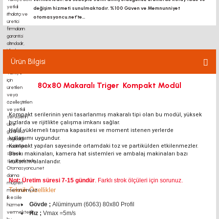
değişim hizmeti sunulmaktadır. %100 Güven ve Memnunniyet
otomasyoncu.net’te...
Ürün Bilgisi
80x80 Makaralı Triger Kompakt Modül
Kompakt serilerinin yeni tasarlanmış makaralı tipi olan bu modül, yüksek
hızlarda ve rijitlikte çalışma imkanı sağlar.
Hafif yüklemeli taşıma kapasitesi ve moment istenen yerlerde
kullanımı uygundur.
Kompakt yapıları sayesinde ortamdaki toz ve partikülden etkilenmezler.
Baskı makinaları, kamera hat sistemleri ve ambalaj makinaları bazı
kullanım alanlarıdır.
Not: Üretim süresi 7-15 gündür
. Farklı strok ölçüleri için sorunuz.
Teknik Özellikler
Gövde ;
Alüminyum (6063) 80x80 Profil
Hız ;
Vmax =5m/s