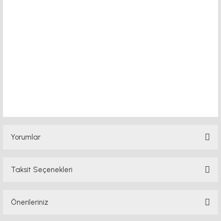
triger kompakt modül triger kompakt modül
40mm indüksiyonlu mil fiyatı, 40x80 sigma profil, 45x45 sigma profil fiyat,
45x90 sigma profil, 45 kw
Yorumlar
Taksit Seçenekleri
Bu ürüne ilk yorumu siz yapın!
Önerileriniz
Yorum Yaz