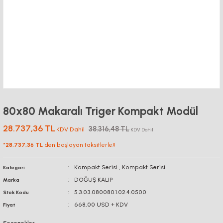
80x80 Makaralı Triger Kompakt Modül
28.737,36 TL
38.316,48 TL
KDV Dahil
KDV Dahil
*
28.737,36 TL
den başlayan taksitlerle!!
Kompakt Serisi
,
Kompakt Serisi
Kategori
DOĞUŞ KALIP
Marka
5.3.03.080080.1.02.4.0500
Stok Kodu
668,00 USD + KDV
Fiyat