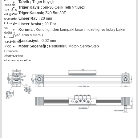
Tahrik ;
Triger Kayışlı
Triger Kayış ;
5m-30 Çelik Telli Nft Bezli
Triger Kasnak;
Z40-5m-30F
Lineer Ray ;
20 mm
Lineer Araba ;
20-Dar
Koruma ;
Kendiliğinden kompakt tasarım özelliği ve kolay bakım
(yağlama sistemi)
Hassasiyet ;
0,02 mm
Motor Seçeneği ;
Redüktörlü Motor- Servo-Step