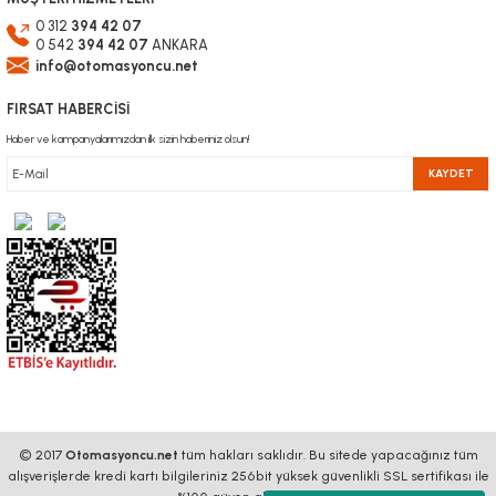
0 312
394 42 07
0 542
394 42 07
ANKARA
info@otomasyoncu.net
FIRSAT HABERCİSİ
Haber ve kampanyalarımızdan ilk sizin haberiniz olsun!
KAYDET
© 2017
Otomasyoncu.net
tüm hakları saklıdır. Bu sitede yapacağınız tüm
alışverişlerde kredi kartı bilgileriniz 256bit yüksek güvenlikli SSL sertifikası ile