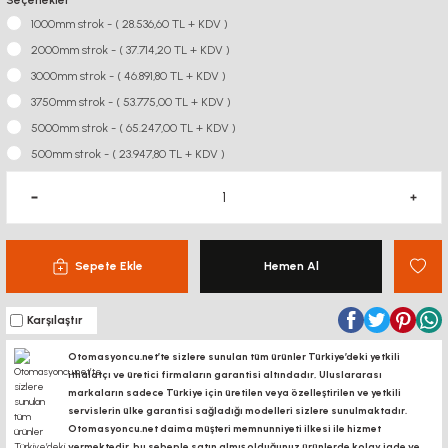
Seçenekler
1000mm strok - ( 28.536,60 TL + KDV )
2000mm strok - ( 37.714,20 TL + KDV )
3000mm strok - ( 46.891,80 TL + KDV )
3750mm strok - ( 53.775,00 TL + KDV )
5000mm strok - ( 65.247,00 TL + KDV )
500mm strok - ( 23.947,80 TL + KDV )
Sepete Ekle
Hemen Al
Karşılaştır
Otomasyoncu.net’te sizlere sunulan tüm ürünler Türkiye’deki yetkili
ithalatçı ve üretici firmaların garantisi altındadır, Uluslararası
markaların sadece Türkiye için üretilen veya özelleştirilen ve yetkili
servislerin ülke garantisi sağladığı modelleri sizlere sunulmaktadır.
Otomasyoncu.net daima müşteri memnunniyeti ilkesi ile hizmet
vermektedir. bu sebeple satın almış olduğunuz ürünlerde kolay iade ve