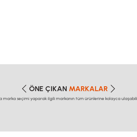
triger kompakt modül triger kompakt modül
düksiyonlu mil fiyatı, 40x80 sigma profil, 45x45 sigma profil fiyat, 45x90 sigma profi
etersiz gördüğünüz noktaları öneri formunu kullanarak tarafımıza iletebilirsiniz
Bu ürüne ilk yorumu siz yapın!
ÖNE ÇIKAN
MARKALAR
ca marka seçimi yaparak ilgili markanın tüm ürünlerine kolayca ulaşabilir
Yorum Yaz