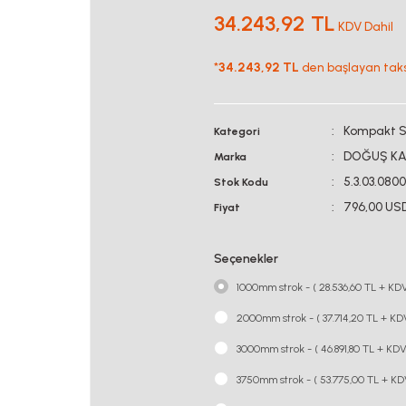
34.243,92 TL
KDV Dahil
*
34.243,92 TL
den başlayan taksi
Kompakt Se
Kategori
DOĞUŞ KA
Marka
5.3.03.080
Stok Kodu
796,00 US
Fiyat
Seçenekler
1000mm strok - ( 28.536,60 TL + KDV
2000mm strok - ( 37.714,20 TL + KD
3000mm strok - ( 46.891,80 TL + KDV
3750mm strok - ( 53.775,00 TL + KD