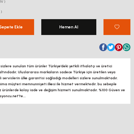
DV )
 )
Sepete Ekle
Hemen Al
zlere sunulan tüm ürünler Türkiye’deki yetkili ithalatçı ve üretici
altındadır, Uluslararası markaların sadece Türkiye için üretilen veya
ili servislerin ülke garantisi sağladığı modelleri sizlere sunulmaktadır.
a müşteri memnunniyeti ilkesi ile hizmet vermektedir. bu sebeple
z ürünlerde kolay iade ve değişim hizmeti sunulmaktadır. %100 Güven ve
oncu.net’te...