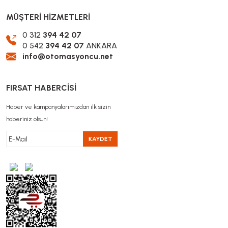
MÜŞTERİ HİZMETLERİ
0 312
394 42 07
0 542
394 42 07
ANKARA
info@otomasyoncu.net
FIRSAT HABERCİSİ
Haber ve kampanyalarımızdan ilk sizin
haberiniz olsun!
KAYDET