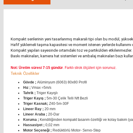
Kompakt serilerinin yeni tasarlanmış makaralı tipi olan bu modül, yüksek h
Hafif yüklemeli taşıma kapasitesi ve moment istenen yerlerde kullanımı
Kompakt yapıları sayesinde ortamdaki toz ve partikülden etkilenmezler.
Baskı makinaları, kamera hat sistemleri ve ambalaj makinaları bazı kullan
Not: Üretim süresi 7-15 gündür
. Farklı strok ölçüleri için sorunuz.
Teknik Özellikler
Gövde ;
Alüminyum (6063) 80x80 Profil
Hız ;
Vmax =5m/s
Tahrik ;
Triger Kayışlı
Triger Kayış ;
5m-30 Çelik Telli Nft Bezli
Triger Kasnak;
Z40-5m-30F
Lineer Ray ;
20 mm
Lineer Araba ;
20-Dar
Koruma ;
Kendiliğinden kompakt tasarım özelliği ve kolay bakım (y
Hassasiyet ;
0,02 mm
Motor Seçeneği ;
Redüktörlü Motor- Servo-Step