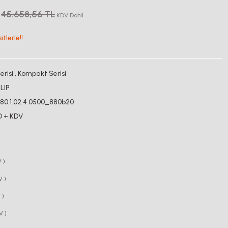
45.658,56 TL
KDV Dahil
tlerle!!
risi
,
Kompakt Serisi
LIP
080.1.02.4.0500_880b20
D + KDV
 )
V )
 )
V )