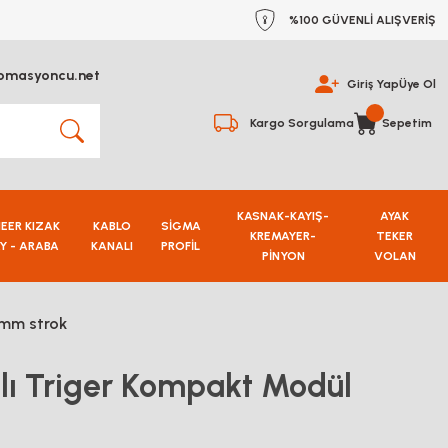
%100 GÜVENLİ ALIŞVERİŞ
omasyoncu.net
Giriş Yap
Üye Ol
Kargo Sorgulama
Sepetim
KASNAK-KAYIŞ-
AYAK
NEER KIZAK
KABLO
SİGMA
KREMAYER-
TEKER
Y - ARABA
KANALI
PROFİL
PİNYON
VOLAN
0mm strok
ı Triger Kompakt Modül