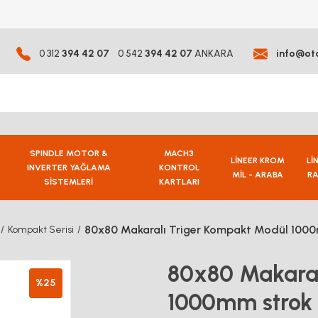
0 312
394 42 07
0 542
394 42 07
ANKARA
info@ot
SPINDLE MOTOR &
MACH3
LİNEER KROM
Lİ
INVERTER YAĞLAMA
KONTROL
MİL - ARABA
RA
SİSTEMLERİ
KARTLARI
80x80 Makaralı Triger Kompakt Modül 100
Kompakt Serisi
80x80 Makaral
%25
1000mm strok