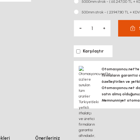
5000mm strok - ( 65.247,00 TL + K
500mm strok - ( 23.947,80 TL + KDV
Karşılaştır
Otomasyoncu.net’te si
firmaların garantisi 
özelleştirilen ve yetk
Otomasyoncu.net daim
satın almış olduğunu
Memnunniyet otomasy
kleri
Önerileriniz