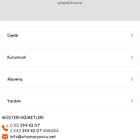
ulaşabilirsiniz.
Ürün resmi kalitesiz, bozuk veya görüntülenemiyor.
Ürün açıklamasında eksik bilgiler bulunuyor.
Ürün bilgilerinde hatalar bulunuyor.
Üyelik
Ürün fiyatı diğer sitelerden daha pahalı.
Bu ürüne benzer farklı alternatifler olmalı.
Kurumsal
Alışveriş
Gönder
Yardım
MÜŞTERİ HİZMETLERİ
0 312
394 42 07
0 542
394 42 07
ANKARA
info@otomasyoncu.net