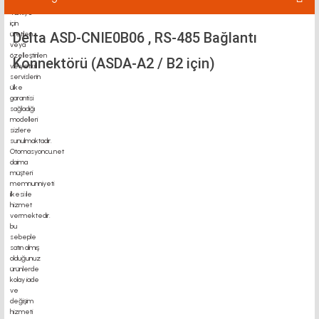
Delta ASD-CNIE0B06 , RS-485 Bağlantı
Konnektörü (ASDA-A2 / B2 için)
motor kaplin fiyatları, sigma profil, 3d yazıcı, kremayer dişli, 45x45 sigma profil,
delta haberleşme kablosu, delta plc fiyat, konveyör bant, kramiyer dişli, mantar
stop, otomatik yağlama sistemleri, rulolu konveyör fiyatları, 12v 50a güç kaynağı,
2kw servo motor, 20x20 sigma profil, 20x20 sigma profil somunu, 22 5 180 sigma
alüminyum, 30*30 profil, 3d printer elektronik kit, 3d printer kit, 3d yazıcı fiyat,
40mm indüksiyonlu mil fiyatı, 40x80 sigma profil, 45x45 sigma profil fiyat, 45x90
sigma profil, 45 kw inverter, 5kw inverter fiyatları, 50 link flans, 685 zz, 7kw
inverter fiyatları, ahşap açılı delik açma aparatı, alüminyum ray profilleri,
alüminyum sigma profil fiyatları, araba için yatak, asansör enkoder fiyatları, büyük
3d yazıcı, cnc kızak yağlama pompası fiyatları, delta 2.2kw inverter, delta frekans