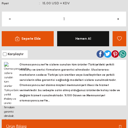
15,00 USD + KDV
Fiyat
Sepete Ekle
Hemen Al
Karşılaştır
Otomasyoncu.net’te sizlere sunulan tüm ürünler Türkiye’deki yetkili
ithalatçı ve üretici firmaların garantisi altındadır, Uluslararası
markaların sadece Türkiye için üretilen veya özelleştirilen ve yetkili
servislerin ülke garantisi sağladığı modelleri sizlere sunulmaktadır.
Otomasyoncu.net daima müşteri memnunniyeti ilkesi ile hizmet
vermektedir. bu sebeple satın almış olduğunuz ürünlerde kolay iade ve
değişim hizmeti sunulmaktadır. %100 Güven ve Memnunniyet
otomasyoncu.net’te...
Ürün Bilgisi