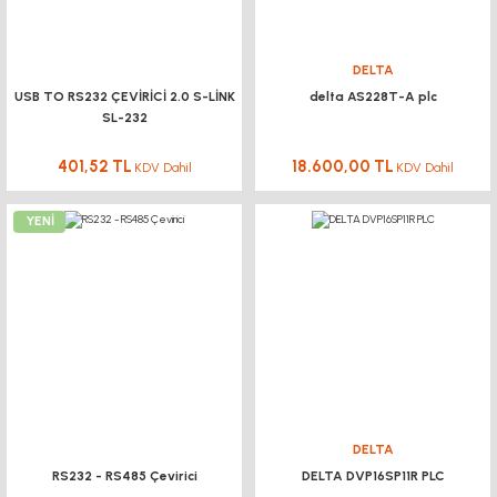
DELTA
USB TO RS232 ÇEVİRİCİ 2.0 S-LİNK
delta AS228T-A plc
SL-232
401,52 TL
18.600,00 TL
KDV Dahil
KDV Dahil
YENİ
DELTA
RS232 - RS485 Çevirici
DELTA DVP16SP11R PLC