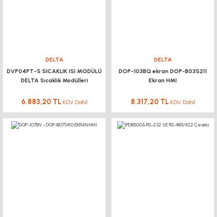
DELTA
DELTA
DVP04PT-S SICAKLIK ISI MODÜLÜ
DOP-103BQ ekran DOP-B03S211
DELTA Sıcaklık Modülleri
Ekran HMI
6.883,20 TL
8.317,20 TL
KDV Dahil
KDV Dahil