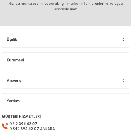
Hızlıca marka seçimi yaparak ilgili markanın tüm ürünlerine kolayca
ulaşabilirsiniz.
Üyelik
Kurumsal
Alışveriş
Yardım
MÜŞTERİ HİZMETLERİ
0 312
394 42 07
0 542
394 42 07
ANKARA