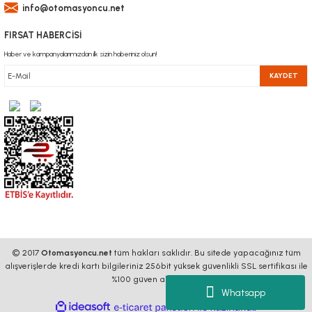
info@otomasyoncu.net
FIRSAT HABERCİSİ
Haber ve kampanyalarımızdan ilk sizin haberiniz olsun!
KAYDET
© 2017
Otomasyoncu.net
tüm hakları saklıdır. Bu sitede yapacağınız tüm
alışverişlerde kredi kartı bilgileriniz 256bit yüksek güvenlikli SSL sertifikası ile
%100 güven altındadır.
Whatsapp
ideasoft
ile
e-