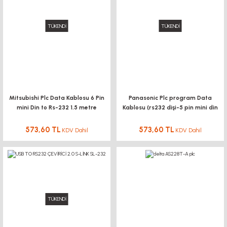
TÜKENDİ
TÜKENDİ
Mitsubishi Plc Data Kablosu 6 Pin
Panasonic Plc program Data
mini Din to Rs-232 1.5 metre
Kablosu (rs232 dişi-5 pin mini din
erkek)
573,60 TL
573,60 TL
KDV Dahil
KDV Dahil
TÜKENDİ