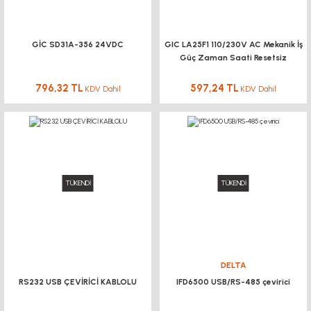
GİC SD31A-356 24VDC
GIC LA25F1 110/230V AC Mekanik İş
Güç Zaman Saati Resetsiz
796,32 TL
597,24 TL
KDV Dahil
KDV Dahil
TÜKENDİ
TÜKENDİ
DELTA
RS232 USB ÇEVİRİCİ KABLOLU
IFD6500 USB/RS-485 çevirici