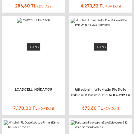
286,80 TL
4.273,32 TL
KDV Dahil
KDV Dahil
TÜKENDİ
TÜKENDİ
LOADCELL İNDİKATOR
Mitsubishi fx3u-fx2n Plc Data
Kablosu 8 Pin mini Din to Rs-232 1.5
metre
7.170,00 TL
573,60 TL
KDV Dahil
KDV Dahil