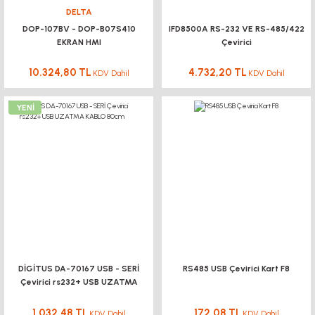
DELTA
DOP-107BV - DOP-B07S410
IFD8500A RS-232 VE RS-485/422
EKRAN HMI
Çevirici
10.324,80 TL
4.732,20 TL
KDV Dahil
KDV Dahil
YENİ
DİGİTUS DA-70167 USB - SERİ
RS485 USB Çevirici Kart F8
Çevirici rs232+ USB UZATMA
KABLO 80cm
1.032,48 TL
172,08 TL
KDV Dahil
KDV Dahil