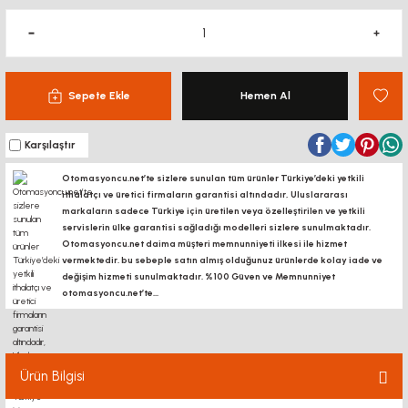
Sepete Ekle
Hemen Al
Karşılaştır
Otomasyoncu.net’te sizlere sunulan tüm ürünler Türkiye’deki yetkili
ithalatçı ve üretici firmaların garantisi altındadır, Uluslararası
markaların sadece Türkiye için üretilen veya özelleştirilen ve yetkili
servislerin ülke garantisi sağladığı modelleri sizlere sunulmaktadır.
Otomasyoncu.net daima müşteri memnunniyeti ilkesi ile hizmet
vermektedir. bu sebeple satın almış olduğunuz ürünlerde kolay iade ve
değişim hizmeti sunulmaktadır. %100 Güven ve Memnunniyet
otomasyoncu.net’te...
Ürün Bilgisi