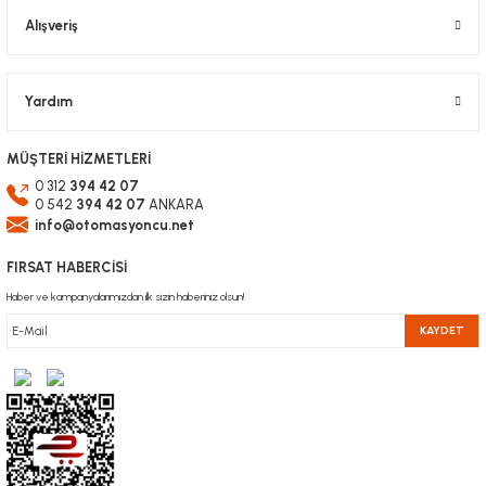
Alışveriş
Gönder
Yardım
MÜŞTERİ HİZMETLERİ
0 312
394 42 07
0 542
394 42 07
ANKARA
info@otomasyoncu.net
FIRSAT HABERCİSİ
Haber ve kampanyalarımızdan ilk sizin haberiniz olsun!
KAYDET