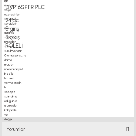
DVP16SP11R PLC
24 dc
8 giriş
8 çıkış
RÖLELİ
plc fiyatları, hiwin, ifd8500, indüksiyonlu krom kaplı mil, kablo taşıyıcı, kaplin
fiyatları, karamyer dişli fiyatları, konveyor motoru, konvehör bant fiyat listesi,
konveyör fiyatları, konveyör rulo fiyatları, kramayer dişli, kremayer dişli fiyat,
kremayer dişli modül hesabı, krom kaplı mil, lenze inverter 5.5kw fiyati, linear
bearing, lineer araba, lineer kızak, lineer kızak fiyatları, lineer ray ve arabalar
fiyatları, mach3 eksen kontrol karti fiyati, mach3 kontrol kartı, mach3 servo conroller,
mgn12h, mini konveyör fiyatları, mk8
Yorumlar