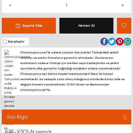
Sepete Ekle
Hemen Al
Karşılaştır
Otomasyoncu.net’te sizlere sunulan tüm ürünler Türkiye’deki yetkili
ithalatçı ve üretici firmaların garantisi altındadır, Uluslararası
markaların sadece Türkiye için üretilen veya özelleştirilen ve yetkili
servislerin ülke garantisi sağladığı modelleri sizlere sunulmaktadır.
Otomasyoncu.net daima müşteri memnunniyeti ilkesi ile hizmet
vermektedir. bu sebeple satın almış olduğunuz ürünlerde kolay iade ve
değişim hizmeti sunulmaktadır. %100 Güven ve Memnunniyet
otomasyoncu.net’te...
Ürün Bilgisi
E2E-X3D1-N sensör