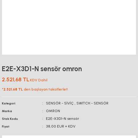
E2E-X3D1-N sensör omron
2.521,68 TL
KDV Dahil
*
2.521,68 TL
den başlayan taksitlerle!!
SENSÖR - SİVİÇ
,
SWITCH - SENSÖR
Kategori
OMRON
Marka
E2E-X3D1-N sensör
Stok Kodu
38,00 EUR + KDV
Fiyat