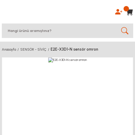
E2E-X3D1-N sensör omron
Anasayfa
SENSÖR - SİVİÇ