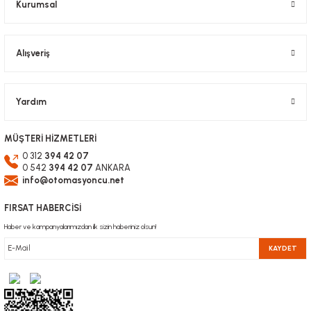
Kurumsal
Alışveriş
Gönder
Yardım
MÜŞTERİ HİZMETLERİ
0 312
394 42 07
0 542
394 42 07
ANKARA
info@otomasyoncu.net
FIRSAT HABERCİSİ
Haber ve kampanyalarımızdan ilk sizin haberiniz olsun!
KAYDET