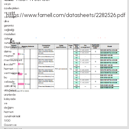
https://www.farnell.com/datasheets/2282526.pdf
motor kaplin fiyatları, sigma profil, 3d yazıcı, kremayer dişli, 45x45 sigma profil,
delta haberleşme kablosu, delta plc fiyat, konveyör bant, kramiyer dişli, mantar
stop, otomatik yağlama sistemleri, rulolu konveyör fiyatları, 12v 50a güç kaynağı,
2kw servo motor, 20x20 sigma profil, 20x20 sigma profil somunu, 22 5 180