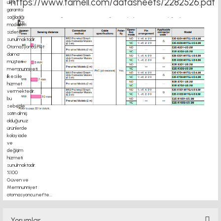
https://www.farnell.com/datasheets/2282526.pdf
motor kaplin fiyatları, sigma profil, 3d yazıcı, kremayer dişli, 45x45 sigma profil,
delta haberleşme kablosu, delta plc fiyat, konveyör bant, kramiyer dişli, mantar
stop, otomatik yağlama sistemleri, rulolu konveyör fiyatları, 12v 50a güç kaynağı,
2kw servo motor, 20x20 sigma profil, 20x20 sigma profil somunu, 22 5 180
Yorumlar