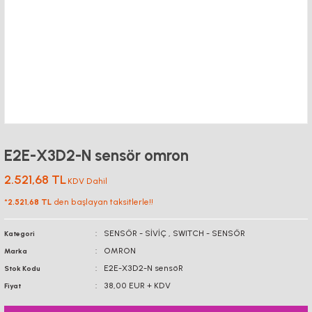
E2E-X3D2-N sensör omron
2.521,68 TL
KDV Dahil
*
2.521,68 TL
den başlayan taksitlerle!!
SENSÖR - SİVİÇ
,
SWITCH - SENSÖR
Kategori
OMRON
Marka
E2E-X3D2-N sensöR
Stok Kodu
38,00 EUR + KDV
Fiyat