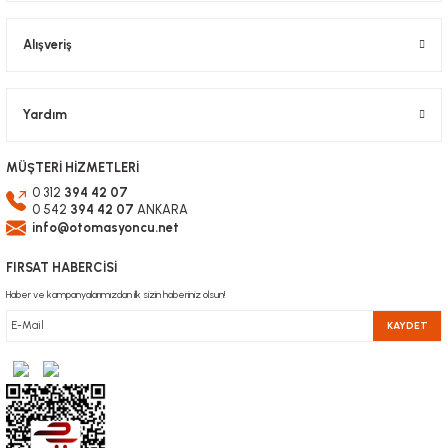
Alışveriş
Gönder
Yardım
MÜŞTERİ HİZMETLERİ
0 312
394 42 07
0 542
394 42 07
ANKARA
info@otomasyoncu.net
FIRSAT HABERCİSİ
Haber ve kampanyalarımızdan ilk sizin haberiniz olsun!
KAYDET