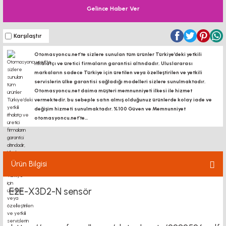
Gelince Haber Ver
Karşılaştır
Otomasyoncu.net’te sizlere sunulan tüm ürünler Türkiye’deki yetkili
ithalatçı ve üretici firmaların garantisi altındadır, Uluslararası
markaların sadece Türkiye için üretilen veya özelleştirilen ve yetkili
servislerin ülke garantisi sağladığı modelleri sizlere sunulmaktadır.
Otomasyoncu.net daima müşteri memnunniyeti ilkesi ile hizmet
vermektedir. bu sebeple satın almış olduğunuz ürünlerde kolay iade ve
değişim hizmeti sunulmaktadır. %100 Güven ve Memnunniyet
otomasyoncu.net’te...
Ürün Bilgisi
E2E-X3D2-N sensör