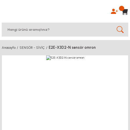
E2E-X3D2-N sensör omron
Anasayfa
SENSÖR - SİVİÇ