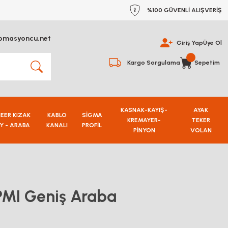
%100 GÜVENLİ ALIŞVERİŞ
omasyoncu.net
Giriş Yap
Üye Ol
Kargo Sorgulama
Sepetim
KASNAK-KAYIŞ-
AYAK
NEER KIZAK
KABLO
SİGMA
KREMAYER-
TEKER
Y - ARABA
KANALI
PROFİL
PİNYON
VOLAN
MI Geniş Araba