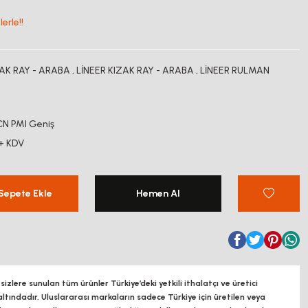
erle!!
ZAK RAY - ARABA
,
LİNEER KIZAK RAY - ARABA
,
LİNEER RULMAN
N PMI Geniş
+ KDV
Sepete Ekle
Hemen Al
zlere sunulan tüm ürünler Türkiye’deki yetkili ithalatçı ve üretici
altındadır, Uluslararası markaların sadece Türkiye için üretilen veya