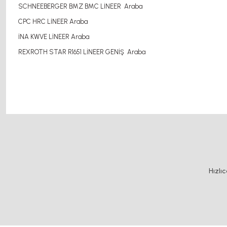
SCHNEEBERGER BMZ BMC LİNEER Araba
CPC HRC LİNEER Araba
İNA KWVE LİNEER Araba
REXROTH STAR R1651 LİNEER GENİŞ Araba
Bu ürünün fiyat bilgisi, resim, ürün açıklamalarında ve diğer konularda y
Görüş ve önerileriniz için teşekkür ederiz.
Ürün resmi kalitesiz, bozuk veya görüntülenemiyor.
Hızlı
Ürün açıklamasında eksik bilgiler bulunuyor.
Ürün bilgilerinde hatalar bulunuyor.
Ürün fiyatı diğer sitelerden daha pahalı.
Bu ürüne benzer farklı alternatifler olmalı.