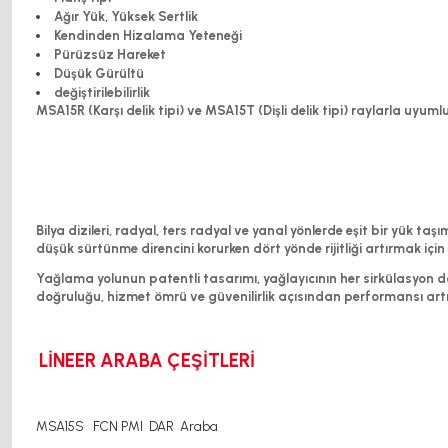
Ağır Yük, Yüksek Sertlik
Kendinden Hizalama Yeteneği
Pürüzsüz Hareket
Düşük Gürültü
değiştirilebilirlik
MSA15R (Karşı delik tipi) ve MSA15T (Dişli delik tipi) raylarla uyuml
Bilya dizileri, radyal, ters radyal ve yanal yönlerde eşit bir yük t
düşük sürtünme direncini korurken dört yönde rijitliği artırmak için
Yağlama yolunun patentli tasarımı, yağlayıcının her sirkülasyon 
doğruluğu, hizmet ömrü ve güvenilirlik açısından performansı artır
LİNEER ARABA ÇEŞİTLERİ
MSA15S FCN PMI DAR Araba