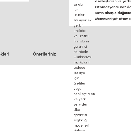
özelleştirilen ve yetk
Otomasyoncu.net daim
satın almış olduğunu
Memnunniyet otomasy
kleri
Önerileriniz