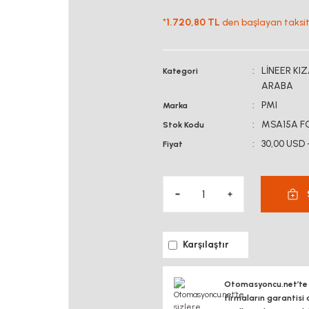
*
1.720,80 TL
den başlayan taksitl
LİNEER KI
Kategori
ARABA
PMI
Marka
MSA15A FC
Stok Kodu
30,00 USD 
Fiyat
Karşılaştır
Otomasyoncu.net’te si
firmaların garantisi 