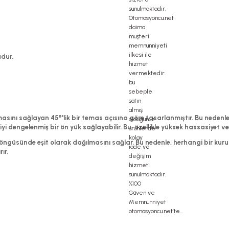
udur.
aşımasını sağlayan 45°'lik bir temas açısına göre tasarlanmıştır. Bu neden
 iyi dengelenmiş bir ön yük sağlayabilir. Bu, özellikle yüksek hassasiyet 
döngüsünde eşit olarak dağılmasını sağlar. Bu nedenle, herhangi bir ku
ır.