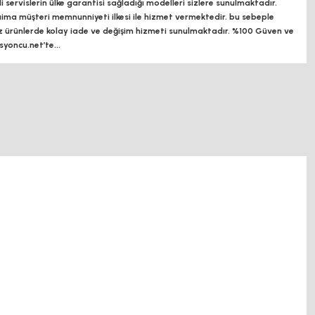
ili servislerin ülke garantisi sağladığı modelleri sizlere sunulmaktadır.
a müşteri memnunniyeti ilkesi ile hizmet vermektedir. bu sebeple
z ürünlerde kolay iade ve değişim hizmeti sunulmaktadır. %100 Güven ve
oncu.net’te...