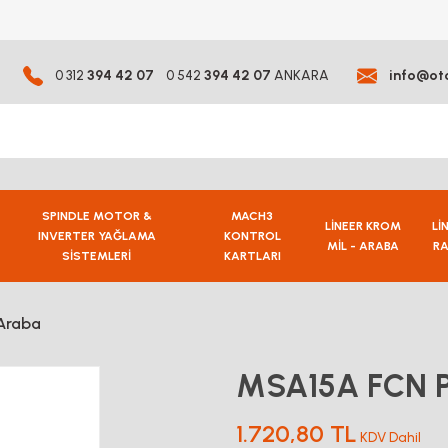
0 312
394 42 07
0 542
394 42 07
ANKARA
info@ot
SPINDLE MOTOR &
MACH3
LİNEER KROM
Lİ
INVERTER YAĞLAMA
KONTROL
MİL - ARABA
RA
SİSTEMLERİ
KARTLARI
Araba
MSA15A FCN P
1.720,80 TL
KDV Dahil