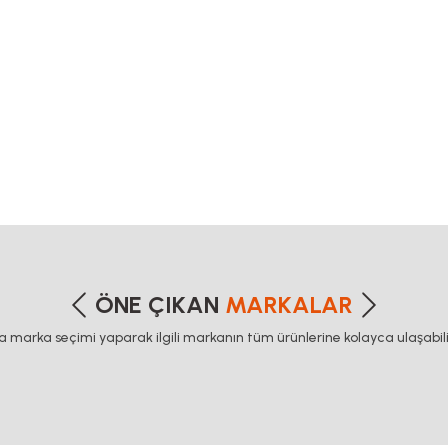
etersiz gördüğünüz noktaları öneri formunu kullanarak tarafımıza iletebilirsiniz
Bu ürüne ilk yorumu siz yapın!
ÖNE ÇIKAN
MARKALAR
ca marka seçimi yaparak ilgili markanın tüm ürünlerine kolayca ulaşabilir
Yorum Yaz