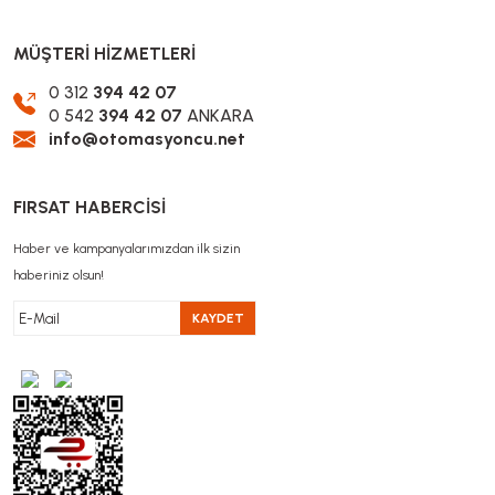
MÜŞTERİ HİZMETLERİ
0 312
394 42 07
0 542
394 42 07
ANKARA
info@otomasyoncu.net
FIRSAT HABERCİSİ
Haber ve kampanyalarımızdan ilk sizin
haberiniz olsun!
KAYDET