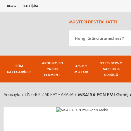
BLOG
İLETİŞİM
MÜŞTERİ DESTEK HATTI
ARDUİNO 3D
STEP-SERVO
TÜM
AC-DC
YAZICI
MOTOR &
KATEGORİLER
MOTOR
FLAMENT
SÜRÜCÜ
MSA15A FCN PMI Geniş 
Anasayfa
LİNEER KIZAK RAY - ARABA