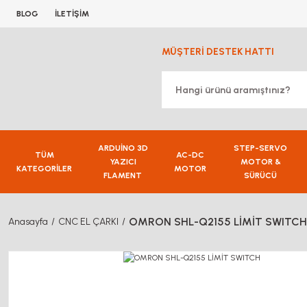
BLOG
İLETİŞİM
MÜŞTERİ DESTEK HATTI
ARDUİNO 3D
STEP-SERVO
TÜM
AC-DC
YAZICI
MOTOR &
KATEGORİLER
MOTOR
FLAMENT
SÜRÜCÜ
OMRON SHL-Q2155 LİMİT SWITCH
Anasayfa
CNC EL ÇARKI