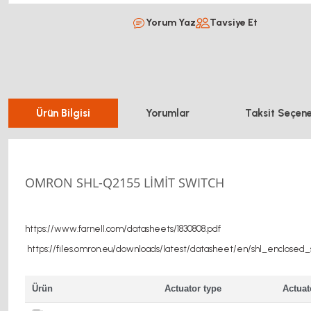
Yorum Yaz
Tavsiye Et
Ürün Bilgisi
Yorumlar
Taksit Seçene
OMRON SHL-Q2155 LİMİT SWITCH
https://www.farnell.com/datasheets/1830808.pdf
https://files.omron.eu/downloads/latest/datasheet/en/shl_enclose
Ürün
Actuator type
Actuat