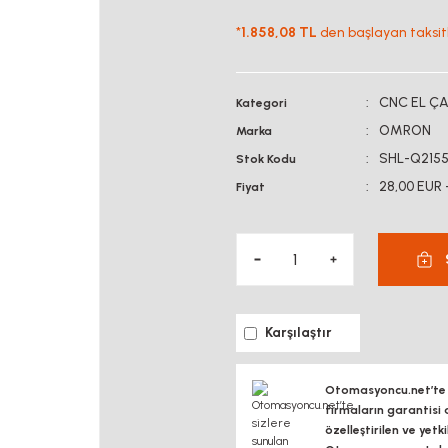
*
1.858,08 TL
den başlayan taksitl
CNC EL ÇA
Kategori
OMRON
Marka
SHL-Q215
Stok Kodu
28,00 EUR 
Fiyat
Karşılaştır
Otomasyoncu.net’te si
firmaların garantisi 
özelleştirilen ve yetk