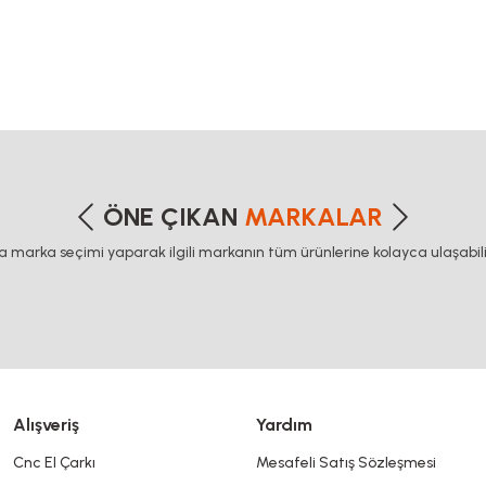
igma profil, delta haberleşme kablosu, delta plc fiyat, konveyör bant, kramiyer
20 sigma profil somunu, 22
etersiz gördüğünüz noktaları öneri formunu kullanarak tarafımıza iletebilirsiniz
Bu ürüne ilk yorumu siz yapın!
ÖNE ÇIKAN
MARKALAR
ca marka seçimi yaparak ilgili markanın tüm ürünlerine kolayca ulaşabilir
Yorum Yaz
Alışveriş
Yardım
Cnc El Çarkı
Mesafeli Satış Sözleşmesi