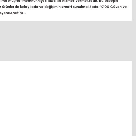
a müşteri memnunniyeti ilkesi ile hizmet vermektedir. bu sebeple
z ürünlerde kolay iade ve değişim hizmeti sunulmaktadır. %100 Güven ve
oncu.net’te...