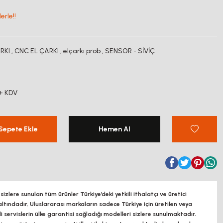
erle!!
RKI
,
CNC EL ÇARKI
,
elçarkı prob
,
SENSÖR - SİVİÇ
5
+ KDV
Sepete Ekle
Hemen Al
zlere sunulan tüm ürünler Türkiye’deki yetkili ithalatçı ve üretici
altındadır, Uluslararası markaların sadece Türkiye için üretilen veya
ili servislerin ülke garantisi sağladığı modelleri sizlere sunulmaktadır.