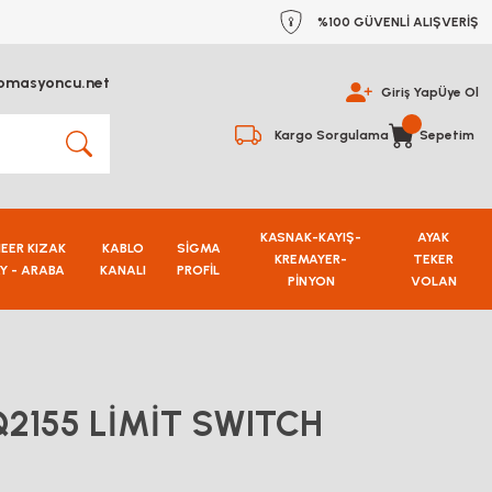
%100 GÜVENLİ ALIŞVERİŞ
omasyoncu.net
Giriş Yap
Üye Ol
Kargo Sorgulama
Sepetim
KASNAK-KAYIŞ-
AYAK
NEER KIZAK
KABLO
SİGMA
KREMAYER-
TEKER
Y - ARABA
KANALI
PROFİL
PİNYON
VOLAN
2155 LİMİT SWITCH