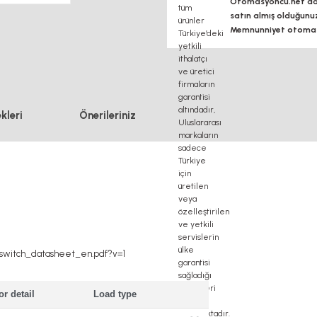
Otomasyoncu.net daim
satın almış olduğunu
Memnunniyet otomasy
kleri
Önerileriniz
d_switch_datasheet_en.pdf?v=1
or detail
Load type