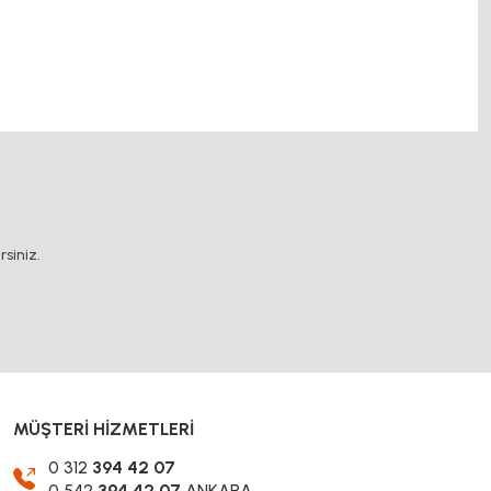
 dişli, mantar stop, otomatik yağlama sistemleri, rulolu konveyör
.
siniz.
MÜŞTERİ HİZMETLERİ
0 312
394 42 07
0 542
394 42 07
ANKARA