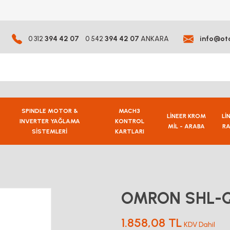
0 312
394 42 07
0 542
394 42 07
ANKARA
info@ot
SPINDLE MOTOR &
MACH3
LİNEER KROM
Lİ
INVERTER YAĞLAMA
KONTROL
MİL - ARABA
RA
SİSTEMLERİ
KARTLARI
OMRON SHL-Q
1.858,08 TL
KDV Dahil