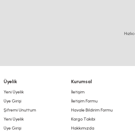
Bu ürünün fiyat bilgisi, resim, ürün açıklamalarında ve diğer konularda y
Görüş ve önerileriniz için teşekkür ederiz.
Ürün resmi kalitesiz, bozuk veya görüntülenemiyor.
Hızlı
Ürün açıklamasında eksik bilgiler bulunuyor.
Ürün bilgilerinde hatalar bulunuyor.
Ürün fiyatı diğer sitelerden daha pahalı.
Bu ürüne benzer farklı alternatifler olmalı.
Üyelik
Kurumsal
Yeni Üyelik
İletişim
Üye Girişi
İletişim Formu
Şifremi Unuttum
Havale Bildirim Formu
Yeni Üyelik
Kargo Takibi
Üye Girişi
Hakkımızda