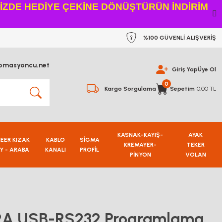
NİZDE HEDİYE ÇEKİNE DÖNÜŞTÜRÜN İNDİRİM
%100 GÜVENLİ ALIŞVERİŞ
omasyoncu.net
Giriş Yap
Üye Ol
0
Kargo Sorgulama
Sepetim
0,00 TL
KASNAK-KAYIŞ-
AYAK
NEER KIZAK
KABLO
SİGMA
KREMAYER-
TEKER
Y - ARABA
KANALI
PROFİL
PİNYON
VOLAN
2A USB-RS232 Programlama