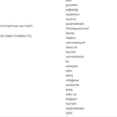
im/indirme veri hattı
bir kadın transferi fiş
delta haberleşme kablosu, delta plc fiyat, konveyör bant, kramiyer dişli, mantar stop, otomat
profil, 3d printer elektronik kit, 3d printer kit, 3d yazıcı fiyat, 40mm indüksiyonlu mil fiya