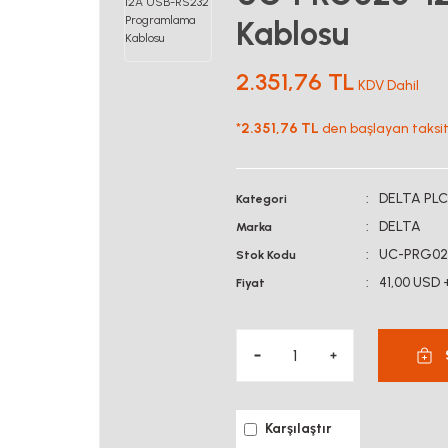
Kablosu
2.351,76 TL
KDV Dahil
*
2.351,76 TL
den başlayan taksitl
DELTA PLC
Kategori
DELTA
Marka
UC-PRG02
Stok Kodu
41,00 USD 
Fiyat
Karşılaştır