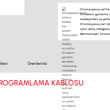
Otomasyoncu.net’te si
firmaların garantisi 
özelleştirilen ve yetk
Otomasyoncu.net daim
satın almış olduğunu
Memnunniyet otomasy
kleri
Önerileriniz
 PROGRAMLAMA KABLOSU