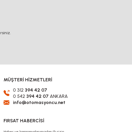
.
siniz.
MÜŞTERİ HİZMETLERİ
0 312
394 42 07
0 542
394 42 07
ANKARA
info@otomasyoncu.net
FIRSAT HABERCİSİ
Haber ve kampanyalarımızdan ilk sizin