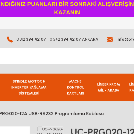
DIĞINIZ PUANLARI BİR SONRAKİ ALIŞVERİŞİ
KAZANIN
0 312
394 42 07
0 542
394 42 07
ANKARA
info@ot
SPINDLE MOTOR &
MACH3
LİNEER KROM
Lİ
INVERTER YAĞLAMA
KONTROL
MİL - ARABA
RA
SİSTEMLERİ
KARTLARI
PRG020-12A USB-RS232 Programlama Kablosu
UC-PRG020-1