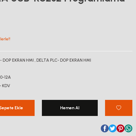
erle!!
- DOP EKRAN HMI
,
DELTA PLC- DOP EKRAN HMI
0-12A
+ KDV
Sepete Ekle
Hemen Al