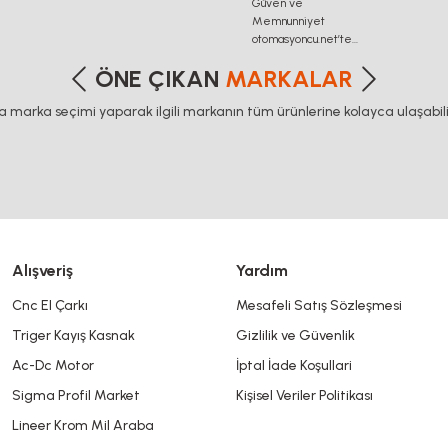
etersiz gördüğünüz noktaları öneri formunu kullanarak tarafımıza iletebilirsiniz
Bu ürüne ilk yorumu siz yapın!
ÖNE ÇIKAN
MARKALAR
ca marka seçimi yaparak ilgili markanın tüm ürünlerine kolayca ulaşabilir
Yorum Yaz
Alışveriş
Yardım
Cnc El Çarkı
Mesafeli Satış Sözleşmesi
Triger Kayış Kasnak
Gizlilik ve Güvenlik
Gönder
Ac-Dc Motor
İptal İade Koşullari
Sigma Profil Market
Kişisel Veriler Politikası
Lineer Krom Mil Araba