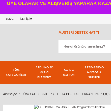
ÜYE OLARAK VE ALIŞVERİŞ YAPARAK KAZAN
BLOG
İLETİŞİM
MÜŞTERİ DESTEK HATTI
ARDUİNO 3D
STEP-SERVO
TÜM
AC-DC
YAZICI
MOTOR &
KATEGORİLER
MOTOR
FLAMENT
SÜRÜCÜ
UC-
Anasayfa
TÜM KATEGORİLER
DELTA PLC- DOP EKRAN HMI