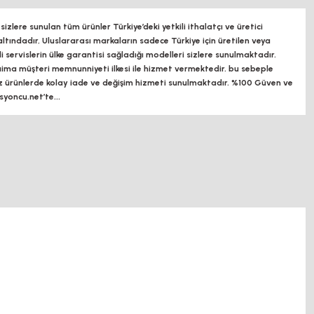
zlere sunulan tüm ürünler Türkiye’deki yetkili ithalatçı ve üretici
altındadır, Uluslararası markaların sadece Türkiye için üretilen veya
ili servislerin ülke garantisi sağladığı modelleri sizlere sunulmaktadır.
a müşteri memnunniyeti ilkesi ile hizmet vermektedir. bu sebeple
z ürünlerde kolay iade ve değişim hizmeti sunulmaktadır. %100 Güven ve
oncu.net’te...