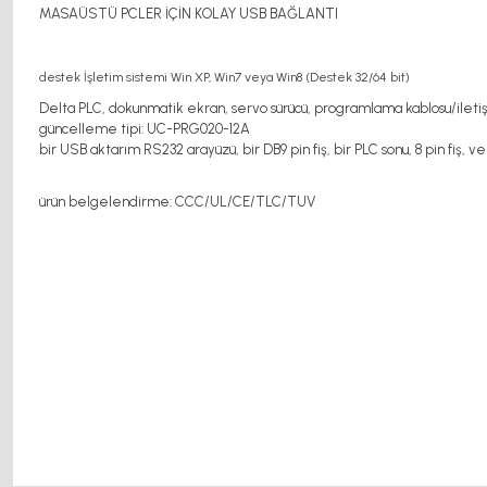
MASAÜSTÜ PCLER İÇİN KOLAY USB BAĞLANTI
destek İşletim sistemi Win XP, Win7 veya Win8 (Destek 32/64 bit
)
Delta PLC, dokunmatik ekran, servo sürücü, programlama kablosu/iletiş
güncelleme tipi: UC-PRG020-12A
bir USB aktarım RS232 arayüzü, bir DB9 pin fiş, bir PLC sonu, 8 pin fiş, ve 
ürün belgelendirme: CCC/UL/CE/TLC/TUV
motor kaplin fiyatları, sigma profil, 3d yazıcı, kremayer dişli, 45x45 sigma profil, 
motor, 20x20 sigma profil, 20x20 sigma profil somunu, 22 5 180 sigma alüminyum, 30*30 
5kw ns