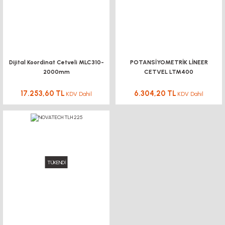
Dijital Koordinat Cetveli MLC310-
POTANSİYOMETRİK LİNEER
2000mm
CETVEL LTM400
17.253,60 TL
6.304,20 TL
KDV Dahil
KDV Dahil
TÜKENDİ