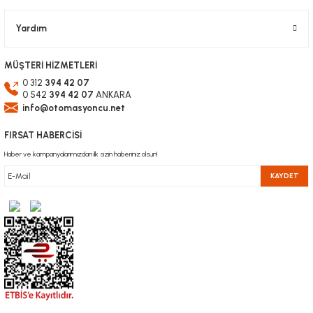
Yardım
MÜŞTERİ HİZMETLERİ
0 312
394 42 07
0 542
394 42 07
ANKARA
info@otomasyoncu.net
FIRSAT HABERCİSİ
Haber ve kampanyalarımızdan ilk sizin haberiniz olsun!
KAYDET