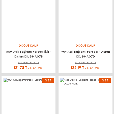
DOĞUŞ KALIP
DOĞUŞ KALIP
180° Açılı Bağlantı Parçası İkili -
90° Açılı Bağlantı Parçası - Dıştan
Dıştan DKJ28-A07B
DKJ28-A07D
162,33 TL KDV Dahil
166,92 TL KDV Dahil
121,75 TL
125,19 TL
KDV Dahil
KDV Dahil
%25
%25