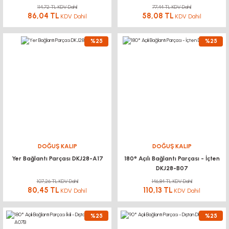
114,72 TL KDV Dahil
77,44 TL KDV Dahil
86,04 TL
58,08 TL
KDV Dahil
KDV Dahil
%25
%25
DOĞUŞ KALIP
DOĞUŞ KALIP
Yer Bağlantı Parçası DKJ28-A17
180° Açılı Bağlantı Parçası - İçten
DKJ28-B07
107,26 TL KDV Dahil
146,84 TL KDV Dahil
80,45 TL
110,13 TL
KDV Dahil
KDV Dahil
%25
%25