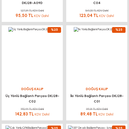
DKJ28-A09D
C04
127,34 TL KDV Dahil
164,05 TL KDV Dahil
95,50 TL
123,04 TL
KDV Dahil
KDV Dahil
%25
%25
DOĞUŞ KALIP
DOĞUŞ KALIP
Üç Yönlü Bağlantı Parçası DKJ28-
İki Yönlü Bağlantı Parçası DKJ28-
C02
C01
190,44 TL KDV Dahil
119,31 TL KDV Dahil
142,83 TL
89,48 TL
KDV Dahil
KDV Dahil
%25
%25