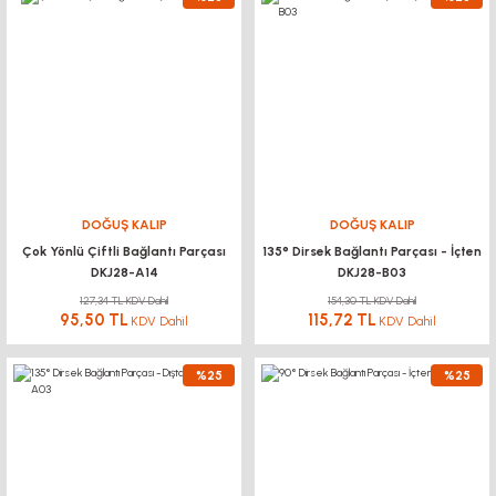
DOĞUŞ KALIP
DOĞUŞ KALIP
Çok Yönlü Çiftli Bağlantı Parçası
135° Dirsek Bağlantı Parçası - İçten
DKJ28-A14
DKJ28-B03
127,34 TL KDV Dahil
154,30 TL KDV Dahil
95,50 TL
115,72 TL
KDV Dahil
KDV Dahil
%25
%25