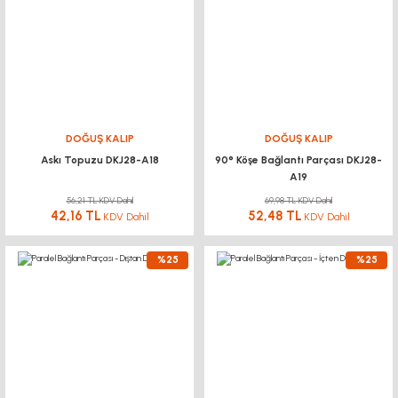
DOĞUŞ KALIP
DOĞUŞ KALIP
Askı Topuzu DKJ28-A18
90° Köşe Bağlantı Parçası DKJ28-
A19
56,21 TL KDV Dahil
69,98 TL KDV Dahil
42,16 TL
52,48 TL
KDV Dahil
KDV Dahil
%25
%25