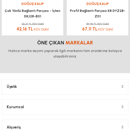
DOĞUŞ KALIP
DOĞUŞ KALIP
Çok Yönlü Bağlantı Parçası - İçten
Profil Bağlantı Parçası K8 DYZ28-
DKJ28-B01
Z01
56,21 TL KDV Dahil
89,48 TL KDV Dahil
42,16 TL
67,11 TL
KDV Dahil
KDV Dahil
ÖNE ÇIKAN
MARKALAR
Hızlıca marka seçimi yaparak ilgili markanın tüm ürünlerine kolayca
ulaşabilirsiniz.
Üyelik
Kurumsal
Alışveriş