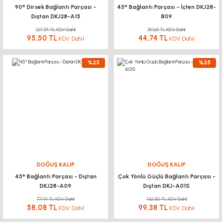
90° Dirsek Bağlantı Parçası -
45° Bağlantı Parçası - İçten DKJ28-
Dıştan DKJ28-A15
B09
127,34 TL KDV Dahil
59,65 TL KDV Dahil
95,50 TL
44,74 TL
KDV Dahil
KDV Dahil
%25
%25
DOĞUŞ KALIP
DOĞUŞ KALIP
45° Bağlantı Parçası - Dıştan
Çok Yönlü Güçlü Bağlantı Parçası -
DKJ28-A09
Dıştan DKJ-A01S
77,44 TL KDV Dahil
132,50 TL KDV Dahil
58,08 TL
99,38 TL
KDV Dahil
KDV Dahil