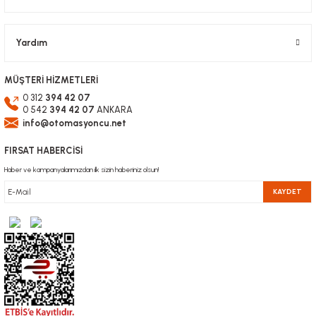
Yardım
MÜŞTERİ HİZMETLERİ
0 312
394 42 07
0 542
394 42 07
ANKARA
info@otomasyoncu.net
FIRSAT HABERCİSİ
Haber ve kampanyalarımızdan ilk sizin haberiniz olsun!
KAYDET