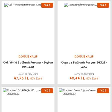
%25
%25
DOĞUŞ KALIP
DOĞUŞ KALIP
Çok Yönlü Bağlantı Parçası - Dıştan
Çapraz Bağlantı Parçası DKJ28-
DKJ-A01
A06
63,67 TL KDV Dahil
53,92 TL KDV Dahil
47,75 TL
40,44 TL
KDV Dahil
KDV Dahil
%25
%25