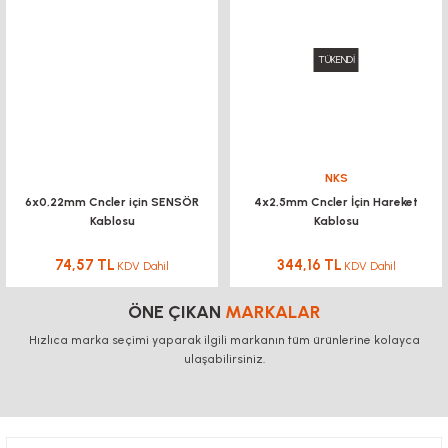
TÜKENDİ
NKS
6x0,22mm Cncler için SENSÖR
4x2,5mm Cncler İçin Hareket
Kablosu
Kablosu
74,57 TL
344,16 TL
KDV Dahil
KDV Dahil
ÖNE ÇIKAN
MARKALAR
Hızlıca marka seçimi yaparak ilgili markanın tüm ürünlerine kolayca
ulaşabilirsiniz.