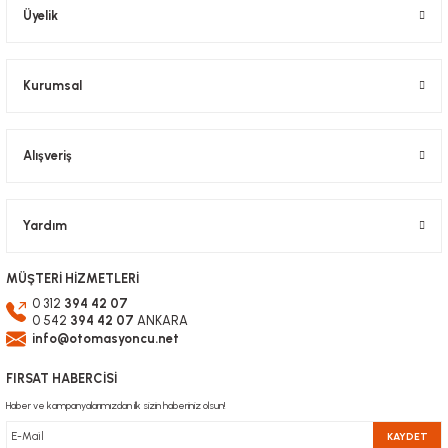
Üyelik
Kurumsal
Alışveriş
Yardım
MÜŞTERİ HİZMETLERİ
0 312
394 42 07
0 542
394 42 07
ANKARA
info@otomasyoncu.net
FIRSAT HABERCİSİ
Haber ve kampanyalarımızdan ilk sizin haberiniz olsun!
KAYDET