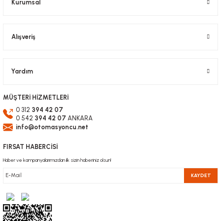
Kurumsal
Alışveriş
Yardım
MÜŞTERİ HİZMETLERİ
0 312
394 42 07
0 542
394 42 07
ANKARA
info@otomasyoncu.net
FIRSAT HABERCİSİ
Haber ve kampanyalarımızdan ilk sizin haberiniz olsun!
KAYDET