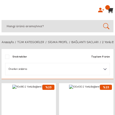
Anasayfa
TÜM KATEGORİLER
SİGMA PROFİL
BAĞLANTI SACLARI
2 Yönlü Ba
Stoktakiler
Toplam 9 ürün
%25
%25