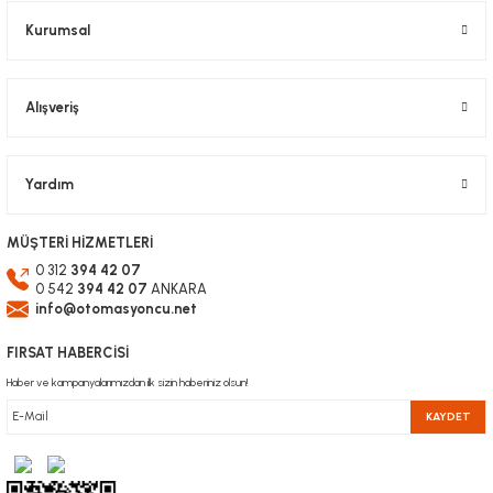
Kurumsal
Alışveriş
Yardım
MÜŞTERİ HİZMETLERİ
0 312
394 42 07
0 542
394 42 07
ANKARA
info@otomasyoncu.net
FIRSAT HABERCİSİ
Haber ve kampanyalarımızdan ilk sizin haberiniz olsun!
KAYDET