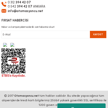
0 312
394 42 07
0 542
394 42 07
ANKARA
info@otomasyoncu.net
FIRSAT HABERCİSİ
Haber ve kampanyalarımızdan ilk sizin haberiniz olsun!
KAYDET
© 2017
Otomasyoncu.net
tüm hakları saklıdır. Bu sitede yapacağınız tüm
alışverişlerde kredi kartı bilgileriniz 256bit yüksek güvenlikli SSL sertifikası ile
%100 güven altındadır.