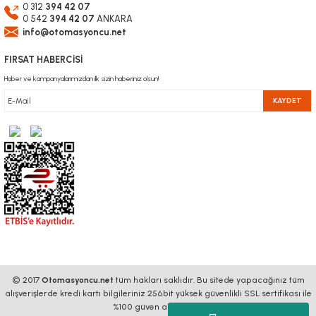
0 312
394 42 07
0 542
394 42 07
ANKARA
info@otomasyoncu.net
FIRSAT HABERCİSİ
Haber ve kampanyalarımızdan ilk sizin haberiniz olsun!
KAYDET
© 2017
Otomasyoncu.net
tüm hakları saklıdır. Bu sitede yapacağınız tüm
alışverişlerde kredi kartı bilgileriniz 256bit yüksek güvenlikli SSL sertifikası ile
%100 güven altındadır.