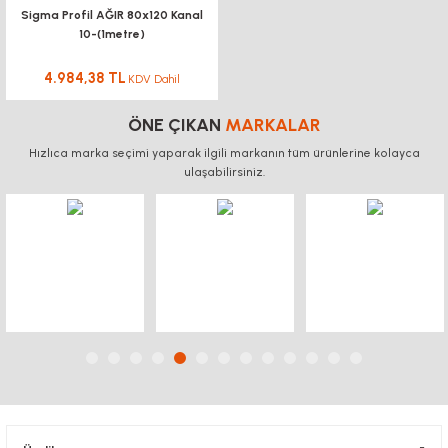
Sigma Profil AĞIR 80x120 Kanal
BAĞLANTI
10-(1metre)
BAĞLANTI SACLA
AKSESUARLARI
DİJİTAL KOORDİNAT
EKRANI
4.984,38 TL
KDV Dahil
KÖŞE BAĞLANTILARI
KONVEYÖR PR
KONVEYÖR MARKET
ÖNE ÇIKAN
MARKALAR
BAĞLANTI SACLARI
KANAL SOMUNL
Hızlıca marka seçimi yaparak ilgili markanın tüm ürünlerine kolayca
LİNEER KROM MİL -
ulaşabilirsiniz.
ARABA
BORU PROFİLLERİ
BORU PROFİLLERİ
LİNEER KIZAK RAY -
YATAKLAMA PROFİLLERİ
YATAKLAMA 
ARABA
VİDALI MİL VE
SOMUNLARI
KREMAYER DİŞLİ, PİNYON
SK-SHF MİL TUTUCU