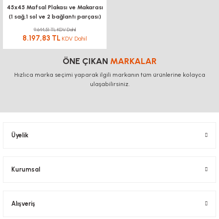
45x45 Mafsal Plakası ve Makarası
BAĞLANTI
(1 sağ,1 sol ve 2 bağlantı parçası)
BAĞLANTI SACLA
AKSESUARLARI
DİJİTAL KOORDİNAT
9.644,51 TL KDV Dahil
EKRANI
8.197,83 TL
KDV Dahil
KÖŞE BAĞLANTILARI
KONVEYÖR PR
KONVEYÖR MARKET
ÖNE ÇIKAN
MARKALAR
BAĞLANTI SACLARI
KANAL SOMUNL
Hızlıca marka seçimi yaparak ilgili markanın tüm ürünlerine kolayca
LİNEER KROM MİL -
ulaşabilirsiniz.
ARABA
BORU PROFİLLERİ
BORU PROFİLLERİ
LİNEER KIZAK RAY -
YATAKLAMA PROFİLLERİ
YATAKLAMA 
ARABA
Üyelik
VİDALI MİL VE
SOMUNLARI
Kurumsal
KREMAYER DİŞLİ, PİNYON
SK-SHF MİL TUTUCU
Alışveriş