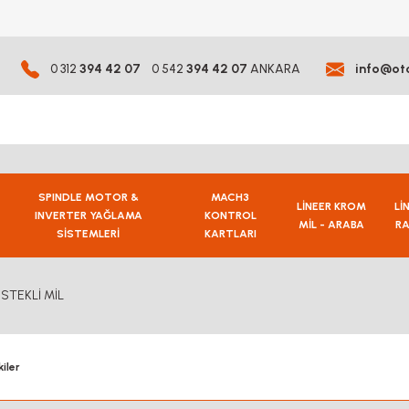
0 312
394 42 07
0 542
394 42 07
ANKARA
info@ot
SPINDLE MOTOR &
MACH3
LİNEER KROM
Lİ
INVERTER YAĞLAMA
KONTROL
MİL - ARABA
RA
SİSTEMLERİ
KARTLARI
STEKLİ MİL
iler