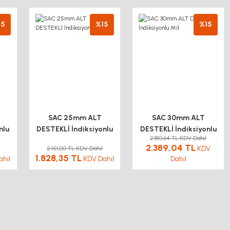
15
%15
%15
SAC 25mm ALT
SAC 30mm ALT
nlu
DESTEKLİ İndiksiyonlu
DESTEKLİ İndiksiyonlu
2.810,64 TL KDV Dahil
Mil
Mil
2.389,04 TL
KDV
2.151,00 TL KDV Dahil
1.828,35 TL
hil
KDV Dahil
Dahil