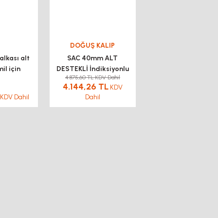
DOĞUŞ KALIP
lkası alt
SAC 40mm ALT
il için
DESTEKLİ İndiksiyonlu
4.875,60 TL KDV Dahil
Mil
4.144,26 TL
KDV
KDV Dahil
Dahil