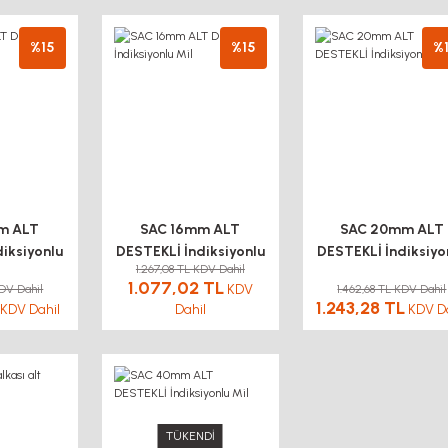
%15
%15
%
m ALT
SAC 16mm ALT
SAC 20mm ALT
iksiyonlu
DESTEKLİ İndiksiyonlu
DESTEKLİ İndiksiyo
1.267,08 TL KDV Dahil
Mil
Mil
1.077,02 TL
KDV
KDV Dahil
1.462,68 TL KDV Dahil
1.243,28 TL
KDV Dahil
Dahil
KDV Da
TÜKENDİ