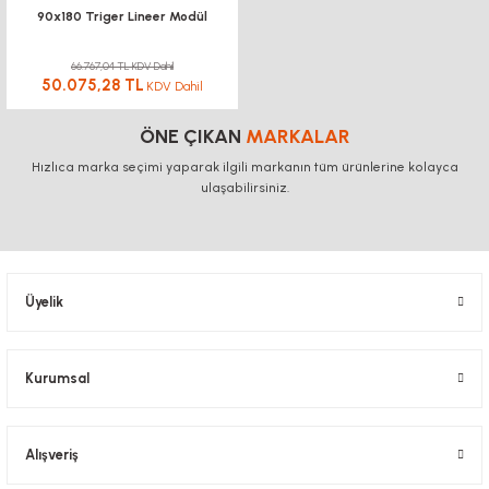
90x180 Triger Lineer Modül
66.767,04 TL KDV Dahil
50.075,28 TL
KDV Dahil
ÖNE ÇIKAN
MARKALAR
Hızlıca marka seçimi yaparak ilgili markanın tüm ürünlerine kolayca
ulaşabilirsiniz.
Üyelik
Kurumsal
Alışveriş