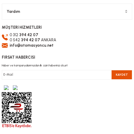
Yardım
MÜŞTERİ HİZMETLERİ
0 312
394 42 07
0 542
394 42 07
ANKARA
info@otomasyoncu.net
FIRSAT HABERCİSİ
Haber ve kampanyalarımızdan ilk sizin haberiniz olsun!
KAYDET