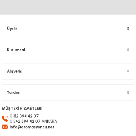
Üyelik
Kurumsal
Alışveriş
Yardım
MÜŞTERİ HİZMETLERİ
0 312
394 42 07
0 542
394 42 07
ANKARA
info@otomasyoncu.net