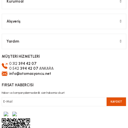
Kurumsal
Alışveriş
Yardım
MÜŞTERİ HİZMETLERİ
0 312
394 42 07
0 542
394 42 07
ANKARA
info@otomasyoncu.net
FIRSAT HABERCİSİ
Haber ve kampanyalarımızdan ilk sizin haberiniz olsun!
KAYDET