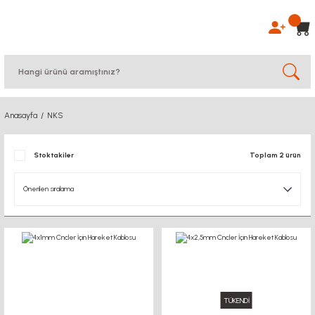
Anasayfa
NKS
Stoktakiler
Toplam 2 ürün
TÜKENDİ