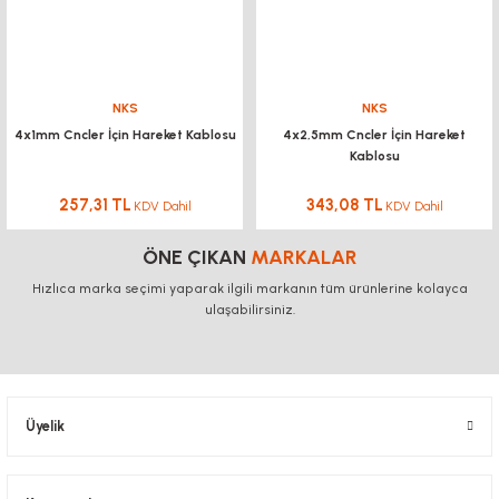
NKS
NKS
4x1mm Cncler İçin Hareket Kablosu
4x2,5mm Cncler İçin Hareket
Kablosu
257,31 TL
343,08 TL
KDV Dahil
KDV Dahil
ÖNE ÇIKAN
MARKALAR
Hızlıca marka seçimi yaparak ilgili markanın tüm ürünlerine kolayca
ulaşabilirsiniz.
Üyelik