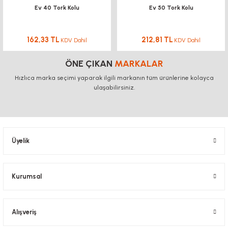
Ev 40 Tork Kolu
Ev 50 Tork Kolu
BAĞLANTI
BAĞLANTI SACLA
AKSESUARLARI
DİJİTAL KOORDİNAT
EKRANI
162,33 TL
212,81 TL
KDV Dahil
KDV Dahil
KÖŞE BAĞLANTILARI
KONVEYÖR PR
KONVEYÖR MARKET
ÖNE ÇIKAN
MARKALAR
BAĞLANTI SACLARI
KANAL SOMUNL
Hızlıca marka seçimi yaparak ilgili markanın tüm ürünlerine kolayca
LİNEER KROM MİL -
ulaşabilirsiniz.
ARABA
BORU PROFİLLERİ
BORU PROFİLLERİ
LİNEER KIZAK RAY -
YATAKLAMA PROFİLLERİ
YATAKLAMA 
ARABA
Üyelik
VİDALI MİL VE
SOMUNLARI
Kurumsal
KREMAYER DİŞLİ, PİNYON
SK-SHF MİL TUTUCU
Alışveriş