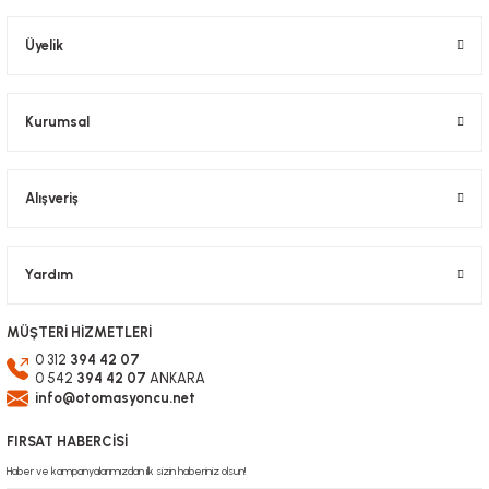
Üyelik
Kurumsal
Alışveriş
Yardım
MÜŞTERİ HİZMETLERİ
0 312
394 42 07
0 542
394 42 07
ANKARA
info@otomasyoncu.net
FIRSAT HABERCİSİ
Haber ve kampanyalarımızdan ilk sizin haberiniz olsun!