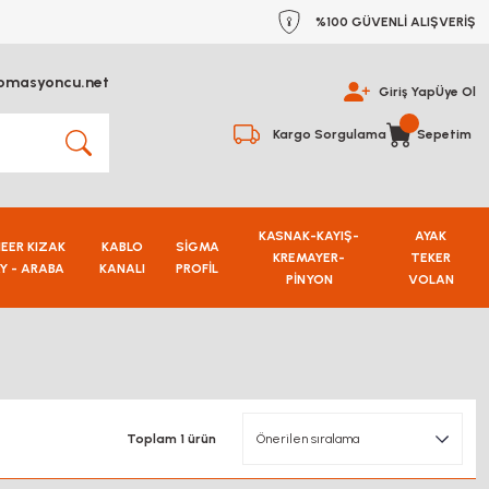
%100 GÜVENLİ ALIŞVERİŞ
omasyoncu.net
Giriş Yap
Üye Ol
Kargo Sorgulama
Sepetim
KASNAK-KAYIŞ-
AYAK
NEER KIZAK
KABLO
SİGMA
KREMAYER-
TEKER
Y - ARABA
KANALI
PROFİL
PİNYON
VOLAN
Toplam 1 ürün