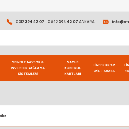
0 312
394 42 07
0 542
394 42 07
ANKARA
info@ot
SPINDLE MOTOR &
MACH3
LİNEER KROM
Lİ
INVERTER YAĞLAMA
KONTROL
MİL - ARABA
RA
SİSTEMLERİ
KARTLARI
iler