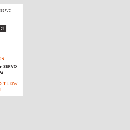
Dİ
ON
n SERVO
IM
0 TL
KDV
l